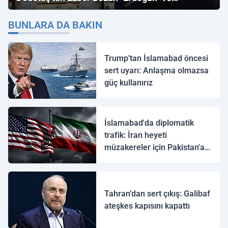
"İmamoğlu" Çıkışı!
BUNLARA DA BAKIN
Trump'tan İslamabad öncesi
sert uyarı: Anlaşma olmazsa
güç kullanırız
İslamabad'da diplomatik
trafik: İran heyeti
müzakereler için Pakistan'a
ulaştı
Tahran’dan sert çıkış: Galibaf
ateşkes kapısını kapattı