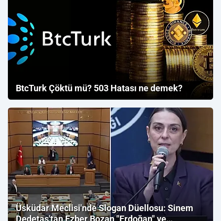
BtcTurk Çöktü mü? 503 Hatası ne demek?
Üsküdar Meclisi'nde Slogan Düellosu: Sinem
Dedetaş'tan Ezber Bozan "Erdoğan" ve