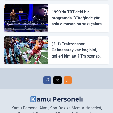
1999'da TRT'deki bir
programda "Yüreğinde yâr
aşkı olmayan bu sazı çalarsa
tingirdatır" sözünü söyleyen
halk ozanı hangisidir?
(2-1) Trabzonspor
Galatasaray kaç kaç bitti,
golleri kim attı? Trabzonspor
Galatasaray maç özeti ve
golleri!
Kamu Personel Alımı, Son Dakika Memur Haberleri,