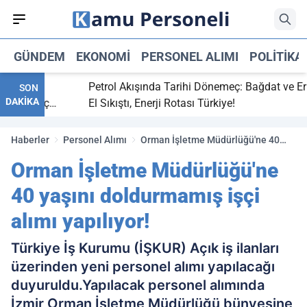
GÜNDEM
EKONOMI
PERSONEL ALIMI
POLITIKA
itti,
Petrol Akışında Tarihi Dönemeç: Bağdat ve Erbil
SON
DAKİKA
ray maç
El Sıkıştı, Enerji Rotası Türkiye!
Haberler
Personel Alımı
Orman İşletme Müdürlüğü'ne 40
yaşını doldurmamış işçi alımı
Orman İşletme Müdürlüğü'ne
yapılıyor!
40 yaşını doldurmamış işçi
alımı yapılıyor!
Türkiye İş Kurumu (İŞKUR) Açık iş ilanları
üzerinden yeni personel alımı yapılacağı
duyuruldu.Yapılacak personel alımında
İzmir Orman İşletme Müdürlüğü bünyesine