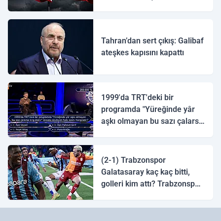
ulaştı
Tahran’dan sert çıkış: Galibaf
ateşkes kapısını kapattı
1999'da TRT'deki bir
programda "Yüreğinde yâr
aşkı olmayan bu sazı çalarsa
tingirdatır" sözünü söyleyen
halk ozanı hangisidir?
(2-1) Trabzonspor
Galatasaray kaç kaç bitti,
golleri kim attı? Trabzonspor
Galatasaray maç özeti ve
golleri!