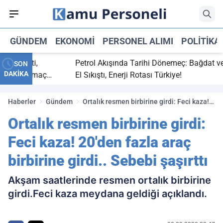
GÜNDEM
EKONOMI
PERSONEL ALIMI
POLITIKA
ç bitti,
Petrol Akışında Tarihi Dönemeç: Bağdat ve Erb
SON
DAKİKA
asaray maç
El Sıkıştı, Enerji Rotası Türkiye!
Haberler
Gündem
Ortalık resmen birbirine girdi: Feci kaza!
20'den fazla araç birbirine girdi.. Sebebi
Ortalık resmen birbirine girdi:
şaşırttı
Feci kaza! 20'den fazla araç
birbirine girdi.. Sebebi şaşırttı
Akşam saatlerinde resmen ortalık birbirine
girdi.Feci kaza meydana geldiği açıklandı.