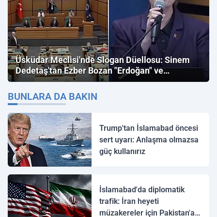
Üsküdar Meclisi'nde Slogan Düellosu: Sinem
Dedetaş'tan Ezber Bozan "Erdoğan" ve
"İmamoğlu" Çıkışı!
BUNLARA DA BAKIN
Trump'tan İslamabad öncesi
sert uyarı: Anlaşma olmazsa
güç kullanırız
İslamabad'da diplomatik
trafik: İran heyeti
müzakereler için Pakistan'a