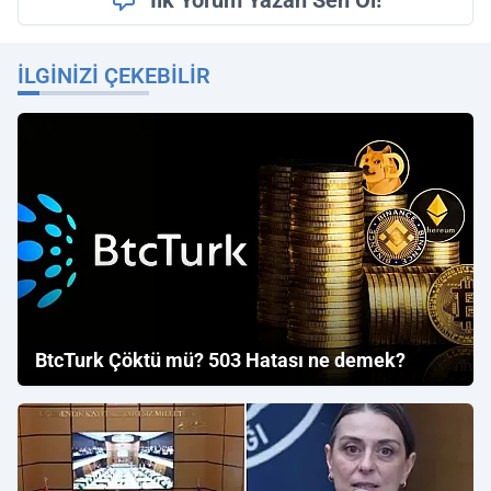
İLGINIZI ÇEKEBILIR
BtcTurk Çöktü mü? 503 Hatası ne demek?