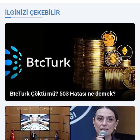
İLGINIZI ÇEKEBILIR
BtcTurk Çöktü mü? 503 Hatası ne demek?