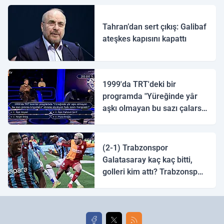
Tahran’dan sert çıkış: Galibaf
ateşkes kapısını kapattı
1999'da TRT'deki bir
programda "Yüreğinde yâr
aşkı olmayan bu sazı çalarsa
tingirdatır" sözünü söyleyen
halk ozanı hangisidir?
(2-1) Trabzonspor
Galatasaray kaç kaç bitti,
golleri kim attı? Trabzonspor
Galatasaray maç özeti ve
golleri!