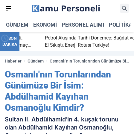
GÜNDEM
EKONOMI
PERSONEL ALIMI
POLITIKA
ç bitti,
Petrol Akışında Tarihi Dönemeç: Bağdat ve Erb
SON
DAKİKA
asaray maç
El Sıkıştı, Enerji Rotası Türkiye!
Haberler
Gündem
Osmanlı'nın Torunlarından Günümüze Bir
İsim: Abdülhamid Kayıhan Osmanoğlu
Osmanlı'nın Torunlarından
Kimdir?
Günümüze Bir İsim:
Abdülhamid Kayıhan
Osmanoğlu Kimdir?
Sultan II. Abdülhamid'in 4. kuşak torunu
olan Abdülhamid Kayıhan Osmanoğlu,