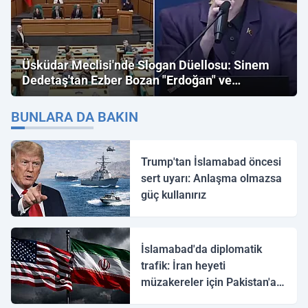
Üsküdar Meclisi'nde Slogan Düellosu: Sinem
Dedetaş'tan Ezber Bozan "Erdoğan" ve
"İmamoğlu" Çıkışı!
BUNLARA DA BAKIN
Trump'tan İslamabad öncesi
sert uyarı: Anlaşma olmazsa
güç kullanırız
İslamabad'da diplomatik
trafik: İran heyeti
müzakereler için Pakistan'a
ulaştı