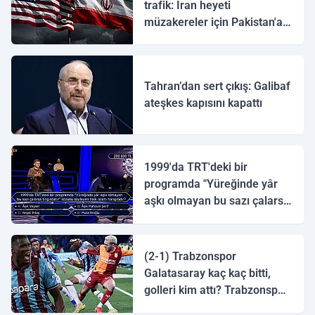
trafik: İran heyeti
müzakereler için Pakistan'a
ulaştı
Tahran’dan sert çıkış: Galibaf
ateşkes kapısını kapattı
1999'da TRT'deki bir
programda "Yüreğinde yâr
aşkı olmayan bu sazı çalarsa
tingirdatır" sözünü söyleyen
halk ozanı hangisidir?
(2-1) Trabzonspor
Galatasaray kaç kaç bitti,
golleri kim attı? Trabzonspor
Galatasaray maç özeti ve