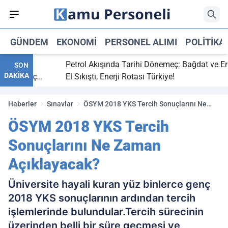
GÜNDEM
EKONOMI
PERSONEL ALIMI
POLITIKA
bitti,
Petrol Akışında Tarihi Dönemeç: Bağdat ve Erbil
SON
DAKİKA
aray maç
El Sıkıştı, Enerji Rotası Türkiye!
Haberler
Sınavlar
ÖSYM 2018 YKS Tercih Sonuçlarını Ne
Zaman Açıklayacak?
ÖSYM 2018 YKS Tercih
Sonuçlarını Ne Zaman
Açıklayacak?
Üniversite hayali kuran yüz binlerce genç
2018 YKS sonuçlarının ardından tercih
işlemlerinde bulundular.Tercih sürecinin
üzerinden belli bir süre geçmesi ve