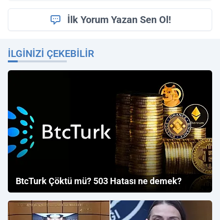
İlk Yorum Yazan Sen Ol!
İLGINIZI ÇEKEBILIR
BtcTurk Çöktü mü? 503 Hatası ne demek?