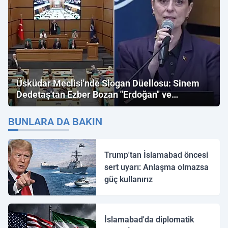
Üsküdar Meclisi'nde Slogan Düellosu: Sinem
Dedetaş'tan Ezber Bozan "Erdoğan" ve
"İmamoğlu" Çıkışı!
BUNLARA DA BAKIN
Trump'tan İslamabad öncesi
sert uyarı: Anlaşma olmazsa
güç kullanırız
İslamabad'da diplomatik