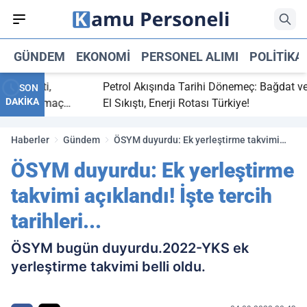
GÜNDEM
EKONOMI
PERSONEL ALIMI
POLITIKA
 bitti,
Petrol Akışında Tarihi Dönemeç: Bağdat ve Erbi
SON
DAKİKA
saray maç
El Sıkıştı, Enerji Rotası Türkiye!
Haberler
Gündem
ÖSYM duyurdu: Ek yerleştirme takvimi
açıklandı! İşte tercih tarihleri...
ÖSYM duyurdu: Ek yerleştirme
takvimi açıklandı! İşte tercih
tarihleri...
ÖSYM bugün duyurdu.2022-YKS ek
yerleştirme takvimi belli oldu.