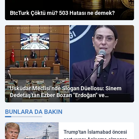
BtcTurk Çöktü mü? 503 Hatası ne demek?
Üsküdar Meclisi'nde Slogan Düellosu: Sinem
Dedetaş'tan Ezber Bozan "Erdoğan" ve
"İmamoğlu" Çıkışı!
BUNLARA DA BAKIN
Trump'tan İslamabad öncesi