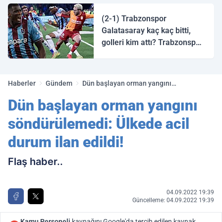
halk ozanı hangisidir?
(2-1) Trabzonspor
Galatasaray kaç kaç bitti,
golleri kim attı? Trabzonspor
Galatasaray maç özeti ve
golleri!
Haberler
Gündem
Dün başlayan orman yangını
söndürülemedi: Ülkede acil durum ilan
Dün başlayan orman yangını
edildi!
söndürülemedi: Ülkede acil
durum ilan edildi!
Flaş haber..
04.09.2022 19:39
Güncelleme: 04.09.2022 19:39
Kamu Personeli
kaynağını Google'da tercih edilen kaynak