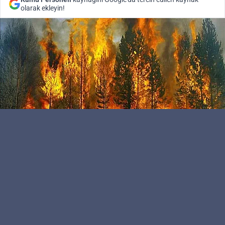
olarak ekleyin!
Kamu Personeli
Editör
Flaş haber... Almanya’da dünden beri devam eden
yangın hâlâ söndürülemedi. Almanya'nın Saksonya-
Anhalt eyaletinde yer alan Harz Dağları'nın en