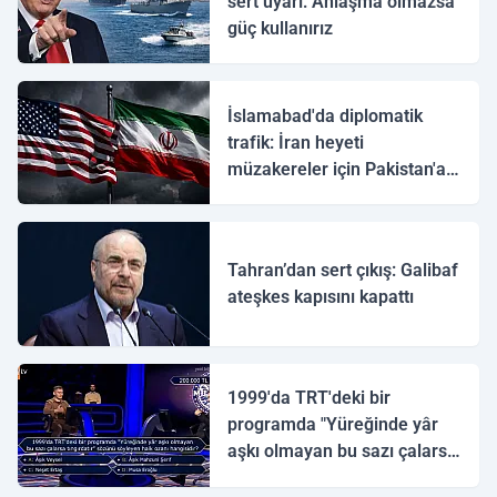
sert uyarı: Anlaşma olmazsa
güç kullanırız
İslamabad'da diplomatik
trafik: İran heyeti
müzakereler için Pakistan'a
ulaştı
Tahran’dan sert çıkış: Galibaf
ateşkes kapısını kapattı
1999'da TRT'deki bir
programda "Yüreğinde yâr
aşkı olmayan bu sazı çalarsa
tingirdatır" sözünü söyleyen