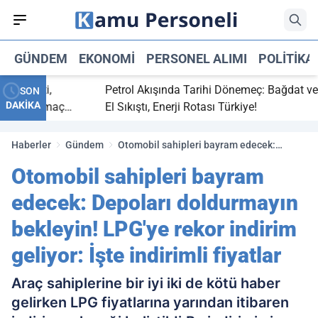
GÜNDEM
EKONOMI
PERSONEL ALIMI
POLITIKA
ç bitti,
Petrol Akışında Tarihi Dönemeç: Bağdat ve Erb
SON
DAKİKA
asaray maç
El Sıkıştı, Enerji Rotası Türkiye!
Haberler
Gündem
Otomobil sahipleri bayram edecek:
Depoları doldurmayın bekleyin! LPG'ye
Otomobil sahipleri bayram
rekor indirim geliyor: İşte indirimli fiyatlar
edecek: Depoları doldurmayın
bekleyin! LPG'ye rekor indirim
geliyor: İşte indirimli fiyatlar
Araç sahiplerine bir iyi iki de kötü haber
gelirken LPG fiyatlarına yarından itibaren