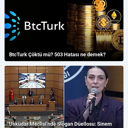
BtcTurk Çöktü mü? 503 Hatası ne demek?
Üsküdar Meclisi'nde Slogan Düellosu: Sinem