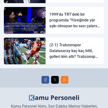
1999'da TRT'deki bir
programda "Yüreğinde yâr
aşkı olmayan bu sazı çalarsa
tingirdatır" sözünü söyleyen
halk ozanı hangisidir?
(2-1) Trabzonspor
Galatasaray kaç kaç bitti,
golleri kim attı? Trabzonspor
Galatasaray maç özeti ve
golleri!
Kamu Personel Alımı, Son Dakika Memur Haberleri,