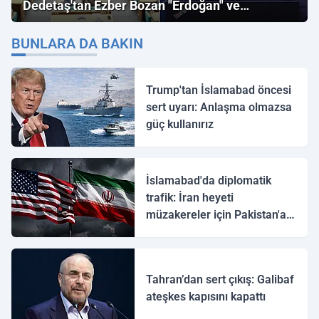
Dedetaş'tan Ezber Bozan "Erdoğan" ve
"İmamoğlu" Çıkışı!
BUNLARA DA BAKIN
Trump'tan İslamabad öncesi
sert uyarı: Anlaşma olmazsa
güç kullanırız
İslamabad'da diplomatik
trafik: İran heyeti
müzakereler için Pakistan'a
ulaştı
Tahran’dan sert çıkış: Galibaf
ateşkes kapısını kapattı