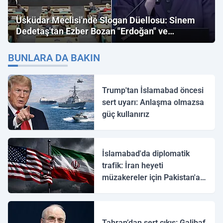
Üsküdar Meclisi'nde Slogan Düellosu: Sinem
Dedetaş'tan Ezber Bozan "Erdoğan" ve
"İmamoğlu" Çıkışı!
BUNLARA DA BAKIN
Trump'tan İslamabad öncesi
sert uyarı: Anlaşma olmazsa
güç kullanırız
İslamabad'da diplomatik
trafik: İran heyeti
müzakereler için Pakistan'a
ulaştı
Tahran’dan sert çıkış: Galibaf