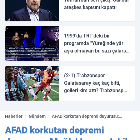
ateşkes kapısını kapattı
1999'da TRT'deki bir
programda "Yüreğinde yâr
aşkı olmayan bu sazı çalarsa
tingirdatır" sözünü söyleyen
halk ozanı hangisidir?
(2-1) Trabzonspor
Galatasaray kaç kaç bitti,
golleri kim attı? Trabzonspor
Galatasaray maç özeti ve
golleri!
Haberler
Gündem
AFAD korkutan depremi duyurusu:
Muğla'da son dakika deprem! Büyüklüğü
AFAD korkutan depremi
belli oldu