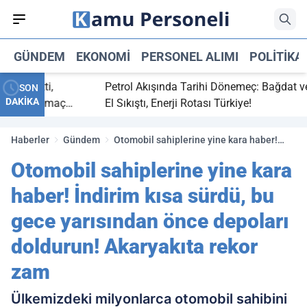
GÜNDEM
EKONOMI
PERSONEL ALIMI
POLITIKA
 bitti,
Petrol Akışında Tarihi Dönemeç: Bağdat ve Erbi
SON
DAKİKA
saray maç
El Sıkıştı, Enerji Rotası Türkiye!
Haberler
Gündem
Otomobil sahiplerine yine kara haber!
İndirim kısa sürdü, bu gece yarısından
Otomobil sahiplerine yine kara
önce depoları doldurun! Akaryakıta rekor
zam
haber! İndirim kısa sürdü, bu
gece yarısından önce depoları
doldurun! Akaryakıta rekor
zam
Ülkemizdeki milyonlarca otomobil sahibini