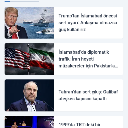
Trump'tan İslamabad öncesi
sert uyarı: Anlaşma olmazsa
güç kullanırız
İslamabad'da diplomatik
trafik: İran heyeti
müzakereler için Pakistan'a
ulaştı
Tahran’dan sert çıkış: Galibaf
ateşkes kapısını kapattı
1999'da TRT'deki bir