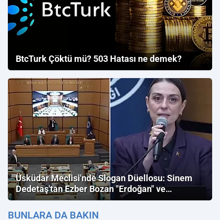
BtcTurk Çöktü mü? 503 Hatası ne demek?
Üsküdar Meclisi'nde Slogan Düellosu: Sinem
Dedetaş'tan Ezber Bozan "Erdoğan" ve
"İmamoğlu" Çıkışı!
BUNLARA DA BAKIN