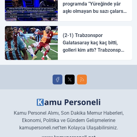
programda "Yüreğinde yâr
aşkı olmayan bu sazı çalarsa
tingirdatır" sözünü söyleyen
halk ozanı hangisidir?
(2-1) Trabzonspor
Galatasaray kaç kaç bitti,
golleri kim attı? Trabzonspor
Galatasaray maç özeti ve
golleri!
Kamu Personel Alımı, Son Dakika Memur Haberleri,
Ekonomi, Politika ve Gündem Gelişmelerine
kamupersoneli.net'ten Kolayca Ulaşabilirsiniz.