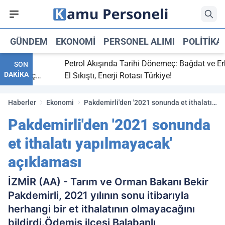
GÜNDEM
EKONOMI
PERSONEL ALIMI
POLITIKA
itti,
Petrol Akışında Tarihi Dönemeç: Bağdat ve Erbil
SON
DAKİKA
ray maç
El Sıkıştı, Enerji Rotası Türkiye!
Haberler
Ekonomi
Pakdemirli'den '2021 sonunda et ithalatı
yapılmayacak' açıklaması
Pakdemirli'den '2021 sonunda
et ithalatı yapılmayacak'
açıklaması
İZMİR (AA) - Tarım ve Orman Bakanı Bekir
Pakdemirli, 2021 yılının sonu itibarıyla
herhangi bir et ithalatının olmayacağını
bildirdi.Ödemiş ilçesi Balabanlı