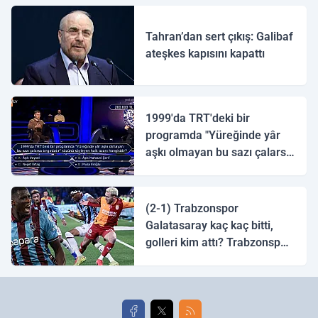
Tahran’dan sert çıkış: Galibaf
ateşkes kapısını kapattı
1999'da TRT'deki bir
programda "Yüreğinde yâr
aşkı olmayan bu sazı çalarsa
tingirdatır" sözünü söyleyen
halk ozanı hangisidir?
(2-1) Trabzonspor
Galatasaray kaç kaç bitti,
golleri kim attı? Trabzonspor
Galatasaray maç özeti ve
golleri!