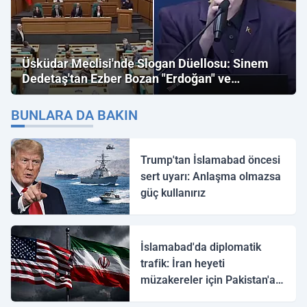
Üsküdar Meclisi'nde Slogan Düellosu: Sinem
Dedetaş'tan Ezber Bozan "Erdoğan" ve
"İmamoğlu" Çıkışı!
BUNLARA DA BAKIN
Trump'tan İslamabad öncesi
sert uyarı: Anlaşma olmazsa
güç kullanırız
İslamabad'da diplomatik
trafik: İran heyeti
müzakereler için Pakistan'a
ulaştı