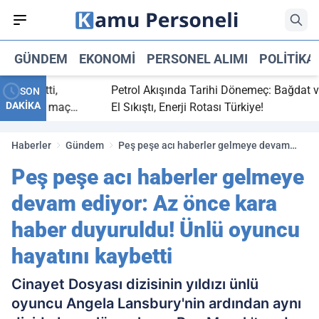
GÜNDEM
EKONOMI
PERSONEL ALIMI
POLITIKA
ç bitti,
Petrol Akışında Tarihi Dönemeç: Bağdat ve Er
SON
DAKİKA
asaray maç
El Sıkıştı, Enerji Rotası Türkiye!
Haberler
Gündem
Peş peşe acı haberler gelmeye devam
ediyor: Az önce kara haber duyuruldu!
Peş peşe acı haberler gelmeye
Ünlü oyuncu hayatını kaybetti
devam ediyor: Az önce kara
haber duyuruldu! Ünlü oyuncu
hayatını kaybetti
Cinayet Dosyası dizisinin yıldızı ünlü
oyuncu Angela Lansbury'nin ardından aynı