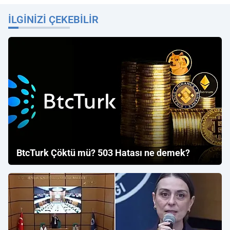
İLGINIZI ÇEKEBILIR
BtcTurk Çöktü mü? 503 Hatası ne demek?