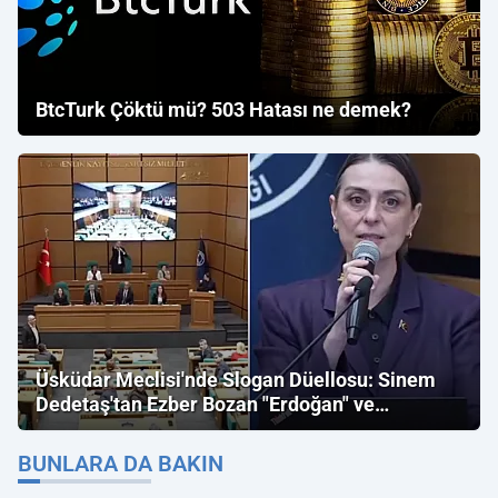
BtcTurk Çöktü mü? 503 Hatası ne demek?
Üsküdar Meclisi'nde Slogan Düellosu: Sinem
Dedetaş'tan Ezber Bozan "Erdoğan" ve
"İmamoğlu" Çıkışı!
BUNLARA DA BAKIN