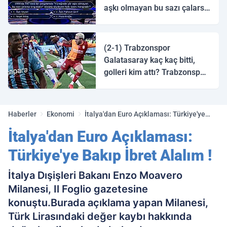
aşkı olmayan bu sazı çalarsa
tingirdatır" sözünü söyleyen
halk ozanı hangisidir?
(2-1) Trabzonspor
Galatasaray kaç kaç bitti,
golleri kim attı? Trabzonspor
Galatasaray maç özeti ve
golleri!
Haberler
Ekonomi
İtalya'dan Euro Açıklaması: Türkiye'ye
Bakıp İbret Alalım !
İtalya'dan Euro Açıklaması:
Türkiye'ye Bakıp İbret Alalım !
İtalya Dışişleri Bakanı Enzo Moavero
Milanesi, Il Foglio gazetesine
konuştu.Burada açıklama yapan Milanesi,
Türk Lirasındaki değer kaybı hakkında