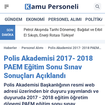
GÜNDEM
EKONOMI
PERSONEL ALIMI
POLITIKA
i,
Petrol Akışında Tarihi Dönemeç: Bağdat ve Erbil
SON
DAKİKA
y maç
El Sıkıştı, Enerji Rotası Türkiye!
Haberler
Personel Alımı
Polis Akademisi 2017- 2018 PAEM
Eğitim Sonu Sınav Sonuçları
Polis Akademisi 2017- 2018
Açıklandı
PAEM Eğitim Sonu Sınav
Sonuçları Açıklandı
Polis Akademisi Başkanlığının resmi web
adresi üzerinden bir duyuru yayımlandı ve
duyuruda 2017 - 2018 eğitim öğretim
dönemi PAEM eğitim sonu sınav