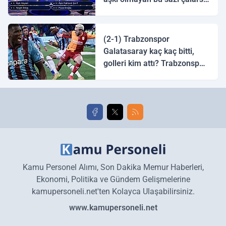
tingirdatır" sözünü söyleyen
halk ozanı hangisidir?
(2-1) Trabzonspor
Galatasaray kaç kaç bitti,
golleri kim attı? Trabzonspor
Galatasaray maç özeti ve
golleri!
Kamu Personel Alımı, Son Dakika Memur Haberleri,
Ekonomi, Politika ve Gündem Gelişmelerine
kamupersoneli.net'ten Kolayca Ulaşabilirsiniz.
www.kamupersoneli.net