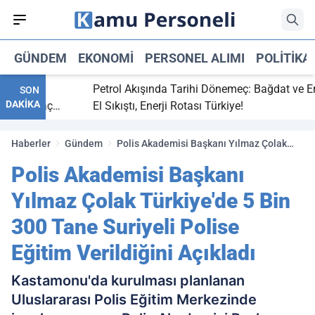
GÜNDEM
EKONOMI
PERSONEL ALIMI
POLITIKA
bitti,
Petrol Akışında Tarihi Dönemeç: Bağdat ve Erbil
SON
DAKİKA
aray maç
El Sıkıştı, Enerji Rotası Türkiye!
Haberler
Gündem
Polis Akademisi Başkanı Yılmaz Çolak
Türkiye'de 5 Bin 300 Tane Suriyeli Polise
Polis Akademisi Başkanı
Eğitim Verildiğini Açıkladı
Yılmaz Çolak Türkiye'de 5 Bin
300 Tane Suriyeli Polise
Eğitim Verildiğini Açıkladı
Kastamonu'da kurulması planlanan
Uluslararası Polis Eğitim Merkezinde