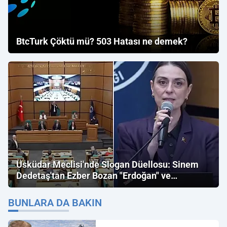
BtcTurk Çöktü mü? 503 Hatası ne demek?
Üsküdar Meclisi'nde Slogan Düellosu: Sinem
Dedetaş'tan Ezber Bozan "Erdoğan" ve
"İmamoğlu" Çıkışı!
BUNLARA DA BAKIN