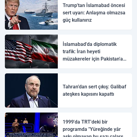
Trump'tan İslamabad öncesi
sert uyarı: Anlaşma olmazsa
güç kullanırız
İslamabad'da diplomatik
trafik: İran heyeti
müzakereler için Pakistan'a
ulaştı
Tahran’dan sert çıkış: Galibaf
ateşkes kapısını kapattı
1999'da TRT'deki bir
programda "Yüreğinde yâr
aşkı olmayan bu sazı çalarsa