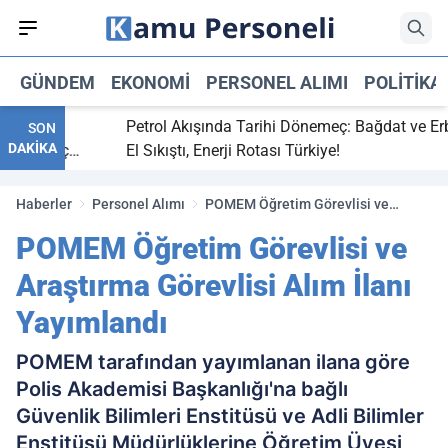
GÜNDEM
EKONOMI
PERSONEL ALIMI
POLITIKA
itti,
Petrol Akışında Tarihi Dönemeç: Bağdat ve Erbil
SON
DAKİKA
ray maç
El Sıkıştı, Enerji Rotası Türkiye!
Haberler
Personel Alımı
POMEM Öğretim Görevlisi ve
Araştırma Görevlisi Alım İlanı
POMEM Öğretim Görevlisi ve
Yayımlandı
Araştırma Görevlisi Alım İlanı
Yayımlandı
POMEM tarafından yayımlanan ilana göre
Polis Akademisi Başkanlığı'na bağlı
Güvenlik Bilimleri Enstitüsü ve Adli Bilimler
Enstitüsü Müdürlüklerine Öğretim Üyesi