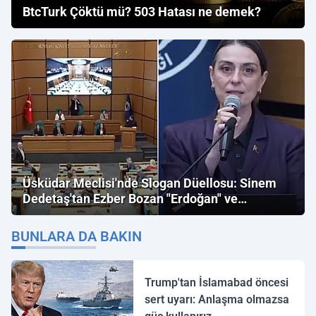
BtcTurk Çöktü mü? 503 Hatası ne demek?
Üsküdar Meclisi'nde Slogan Düellosu: Sinem
Dedetaş'tan Ezber Bozan "Erdoğan" ve
"İmamoğlu" Çıkışı!
BUNLARA DA BAKIN
Trump'tan İslamabad öncesi
sert uyarı: Anlaşma olmazsa