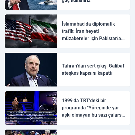
güç kullanırız
İslamabad'da diplomatik
trafik: İran heyeti
müzakereler için Pakistan'a
ulaştı
Tahran’dan sert çıkış: Galibaf
ateşkes kapısını kapattı
1999'da TRT'deki bir
programda "Yüreğinde yâr
aşkı olmayan bu sazı çalarsa
tingirdatır" sözünü söyleyen
halk ozanı hangisidir?