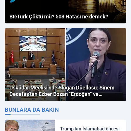
BtcTurk Çöktü mü? 503 Hatası ne demek?
Üsküdar Meclisi'nde Slogan Düellosu: Sinem
Dedetaş'tan Ezber Bozan "Erdoğan" ve
"İmamoğlu" Çıkışı!
BUNLARA DA BAKIN
Trump'tan İslamabad öncesi