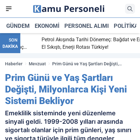
GÜNDEM
EKONOMI
PERSONEL ALIMI
POLITIKA
itti,
Petrol Akışında Tarihi Dönemeç: Bağdat ve Erbil
SON
DAKİKA
ray maç
El Sıkıştı, Enerji Rotası Türkiye!
Haberler
Mevzuat
Prim Günü ve Yaş Şartları Değişti,
Milyonlarca Kişi Yeni Sistemi Bekliyor
Prim Günü ve Yaş Şartları
Değişti, Milyonlarca Kişi Yeni
Sistemi Bekliyor
Emeklilik sisteminde yeni düzenleme
sinyali geldi. 1999-2008 yılları arasında
sigortalı olanlar için prim günleri, yaş sınırı
ve sigorta türüyle ilgili tüm dengeler