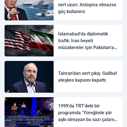
sert uyarı: Anlaşma olmazsa
güç kullanırız
İslamabad'da diplomatik
trafik: İran heyeti
müzakereler için Pakistan'a
ulaştı
Tahran’dan sert çıkış: Galibaf
ateşkes kapısını kapattı
1999'da TRT'deki bir
programda "Yüreğinde yâr
aşkı olmayan bu sazı çalarsa
tingirdatır" sözünü söyleyen