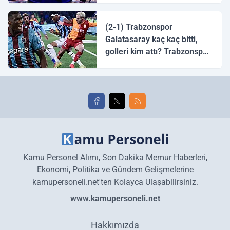
halk ozanı hangisidir?
(2-1) Trabzonspor
Galatasaray kaç kaç bitti,
golleri kim attı? Trabzonspor
Galatasaray maç özeti ve
golleri!
Kamu Personel Alımı, Son Dakika Memur Haberleri,
Ekonomi, Politika ve Gündem Gelişmelerine
kamupersoneli.net'ten Kolayca Ulaşabilirsiniz.
www.kamupersoneli.net
Hakkımızda