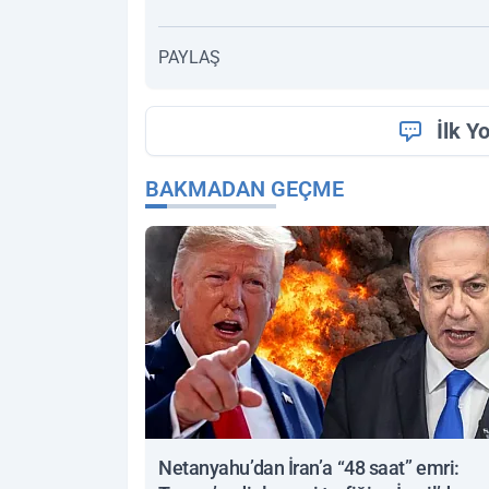
PAYLAŞ
İlk Y
BAKMADAN GEÇME
Netanyahu’dan İran’a “48 saat” emri: