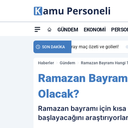
GÜNDEM
EKONOMI
PERSON
ay maç özeti ve golleri!
23:59
Petrol Akışında Tar
SON DAKİKA
Haberler
Gündem
Ramazan Bayramı Hangi Ta
Ramazan Bayramı 
Olacak?
Ramazan bayramı için kısa
başlayacağını araştırıyorlar