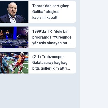
Tahran’dan sert çıkış:
Galibaf ateşkes
kapısını kapattı
1999'da TRT'deki bir
programda "Yüreğinde
yâr aşkı olmayan bu
sazı çalarsa tingirdatır"
sözünü söyleyen halk
(2-1) Trabzonspor
ozanı hangisidir?
Galatasaray kaç kaç
bitti, golleri kim attı?
Trabzonspor
Galatasaray maç özeti
ve golleri!