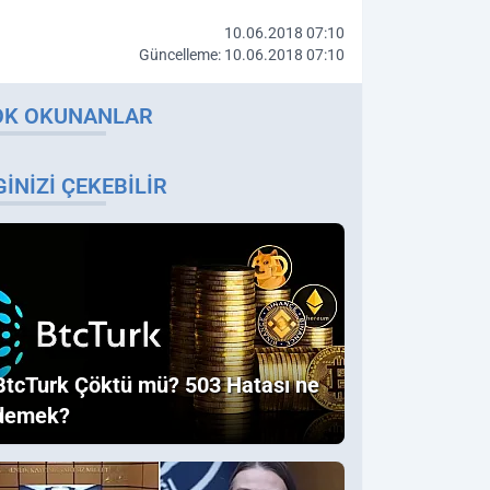
10.06.2018 07:10
Güncelleme: 10.06.2018 07:10
OK OKUNANLAR
GINIZI ÇEKEBILIR
BtcTurk Çöktü mü? 503 Hatası ne
demek?