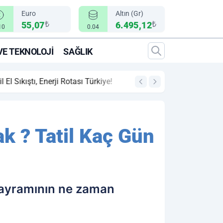
Euro
Altın (Gr)
₺
₺
55,07
6.495,12
10
0.04
VE TEKNOLOJI
SAĞLIK
00:12
"Epic Fury" Operasy
k ? Tatil Kaç Gün
bayramının ne zaman