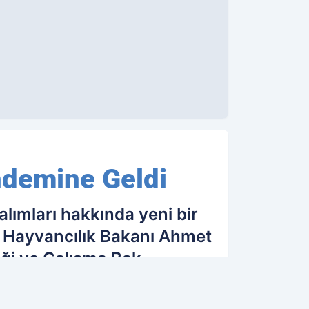
ndemine Geldi
lımları hakkında yeni bir
 Hayvancılık Bakanı Ahmet
ği ve Çalışma Bak
10.06.2018 00:57