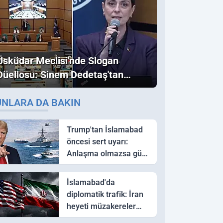
Üsküdar Meclisi'nde Slogan
Düellosu: Sinem Dedetaş'tan
Ezber Bozan "Erdoğan" ve
UNLARA DA BAKIN
"İmamoğlu" Çıkışı!
Trump'tan İslamabad
öncesi sert uyarı:
Anlaşma olmazsa güç
kullanırız
İslamabad'da
diplomatik trafik: İran
heyeti müzakereler
için Pakistan'a ulaştı