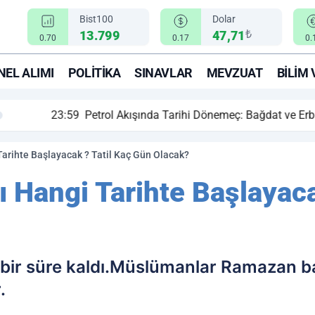
Bist100
Dolar
₺
13.799
47,71
0.70
0.17
0.
EL ALIMI
POLITIKA
SINAVLAR
MEVZUAT
BILIM 
ihi Dönemeç: Bağdat ve Erbil El Sıkıştı, Enerji Rotası Türkiye!
rihte Başlayacak ? Tatil Kaç Gün Olacak?
Hangi Tarihte Başlayaca
 bir süre kaldı.Müslümanlar Ramazan 
.