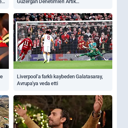
ert
Güzergah Denetimleri Artık
Sorgulanabiliyor
ve
Liverpool'a farklı kaybeden Galatasaray,
Avrupa'ya veda etti