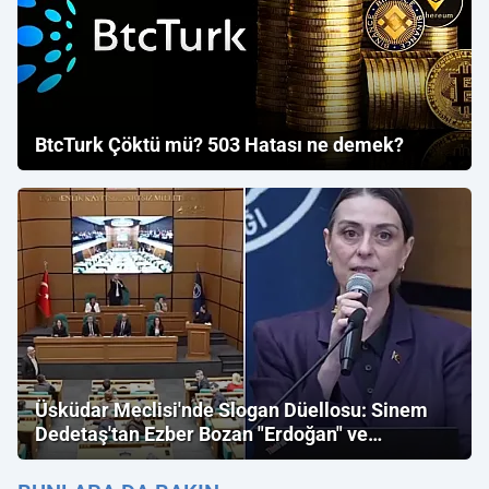
BtcTurk Çöktü mü? 503 Hatası ne demek?
Üsküdar Meclisi'nde Slogan Düellosu: Sinem
Dedetaş'tan Ezber Bozan "Erdoğan" ve
"İmamoğlu" Çıkışı!