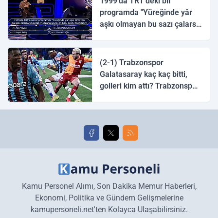
1999'da TRT'deki bir
programda "Yüreğinde yâr
aşkı olmayan bu sazı çalarsa
tingirdatır" sözünü söyleyen
halk ozanı hangisidir?
(2-1) Trabzonspor
Galatasaray kaç kaç bitti,
golleri kim attı? Trabzonspor
Galatasaray maç özeti ve
golleri!
Kamu Personel Alımı, Son Dakika Memur Haberleri,
Ekonomi, Politika ve Gündem Gelişmelerine
kamupersoneli.net'ten Kolayca Ulaşabilirsiniz.