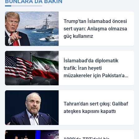
BUNLARA DA BAKIN
Trump'tan İslamabad öncesi
sert uyarı: Anlaşma olmazsa
güç kullanırız
İslamabad'da diplomatik
trafik: İran heyeti
müzakereler için Pakistan'a
ulaştı
Tahran’dan sert çıkış: Galibaf
ateşkes kapısını kapattı