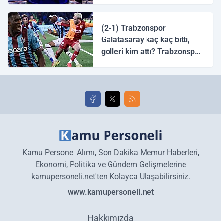
tingirdatır" sözünü söyleyen
halk ozanı hangisidir?
(2-1) Trabzonspor
Galatasaray kaç kaç bitti,
golleri kim attı? Trabzonspor
Galatasaray maç özeti ve
golleri!
Kamu Personel Alımı, Son Dakika Memur Haberleri,
Ekonomi, Politika ve Gündem Gelişmelerine
kamupersoneli.net'ten Kolayca Ulaşabilirsiniz.
www.kamupersoneli.net
Hakkımızda