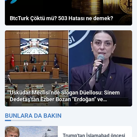
BtcTurk Çöktü mü? 503 Hatası ne demek?
Üsküdar Meclisi'nde Slogan Düellosu: Sinem
Dedetaş'tan Ezber Bozan "Erdoğan" ve
"İmamoğlu" Çıkışı!
BUNLARA DA BAKIN
Trump'tan İslamabad öncesi