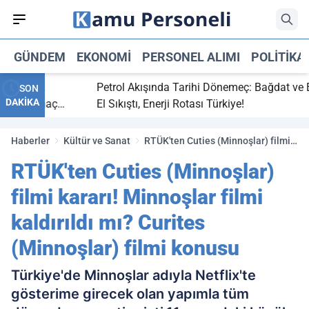
GÜNDEM
EKONOMI
PERSONEL ALIMI
POLITIKA
 bitti,
Petrol Akışında Tarihi Dönemeç: Bağdat ve Erbi
SON
DAKİKA
saray maç
El Sıkıştı, Enerji Rotası Türkiye!
Haberler
Kültür ve Sanat
RTÜK'ten Cuties (Minnoşlar) filmi
kararı! Minnoşlar filmi kaldırıldı
RTÜK'ten Cuties (Minnoşlar)
mı? Curites (Minnoşlar) filmi
konusu
filmi kararı! Minnoşlar filmi
kaldırıldı mı? Curites
(Minnoşlar) filmi konusu
Türkiye'de Minnoşlar adıyla Netflix'te
gösterime girecek olan yapımla tüm