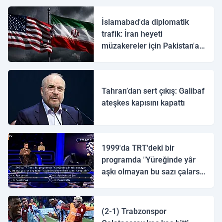
İslamabad'da diplomatik
trafik: İran heyeti
müzakereler için Pakistan'a
ulaştı
Tahran’dan sert çıkış: Galibaf
ateşkes kapısını kapattı
1999'da TRT'deki bir
programda "Yüreğinde yâr
aşkı olmayan bu sazı çalarsa
tingirdatır" sözünü söyleyen
halk ozanı hangisidir?
(2-1) Trabzonspor