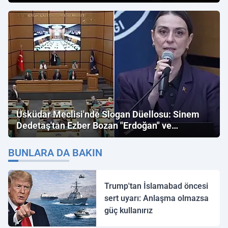
Üsküdar Meclisi'nde Slogan Düellosu: Sinem
Dedetaş'tan Ezber Bozan "Erdoğan" ve
"İmamoğlu" Çıkışı!
BUNLARA DA BAKIN
Trump'tan İslamabad öncesi
sert uyarı: Anlaşma olmazsa
güç kullanırız