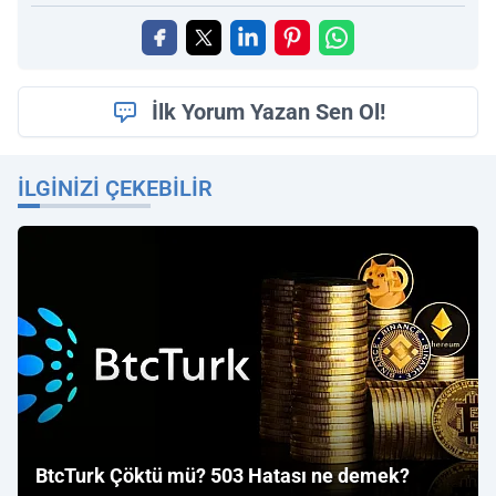
İlk Yorum Yazan Sen Ol!
İLGINIZI ÇEKEBILIR
BtcTurk Çöktü mü? 503 Hatası ne demek?