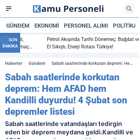
GÜNDEM
EKONOMI
PERSONEL ALIMI
POLITIKA
 bitti,
Petrol Akışında Tarihi Dönemeç: Bağdat ve Erb
SON
DAKİKA
asaray maç
El Sıkıştı, Enerji Rotası Türkiye!
Haberler
Gündem
Sabah saatlerinde korkutan deprem: Hem
AFAD hem Kandilli duyurdu! 4 Şubat son
Sabah saatlerinde korkutan
depremler listesi
deprem: Hem AFAD hem
Kandilli duyurdu! 4 Şubat son
depremler listesi
Sabah saatlerinde vatandaşları tedirgin
eden bir deprem meydana geldi.Kandilli ve