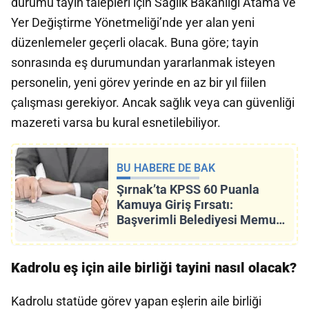
durumu tayin talepleri için Sağlık Bakanlığı Atama ve
Yer Değiştirme Yönetmeliği’nde yer alan yeni
düzenlemeler geçerli olacak. Buna göre; tayin
sonrasında eş durumundan yararlanmak isteyen
personelin, yeni görev yerinde en az bir yıl fiilen
çalışması gerekiyor. Ancak sağlık veya can güvenliği
mazereti varsa bu kural esnetilebiliyor.
BU HABERE DE BAK
Şırnak’ta KPSS 60 Puanla
Kamuya Giriş Fırsatı:
Başverimli Belediyesi Memur
ve Zabıta Alımı Yapıyor!
Kadrolu eş için aile birliği tayini nasıl olacak?
Kadrolu statüde görev yapan eşlerin aile birliği