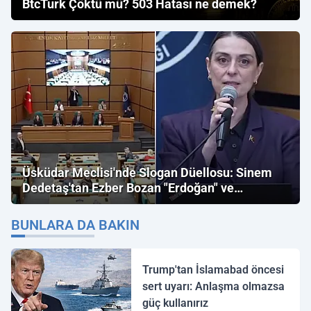
BtcTurk Çöktü mü? 503 Hatası ne demek?
Üsküdar Meclisi'nde Slogan Düellosu: Sinem
Dedetaş'tan Ezber Bozan "Erdoğan" ve
"İmamoğlu" Çıkışı!
BUNLARA DA BAKIN
Trump'tan İslamabad öncesi
sert uyarı: Anlaşma olmazsa
güç kullanırız