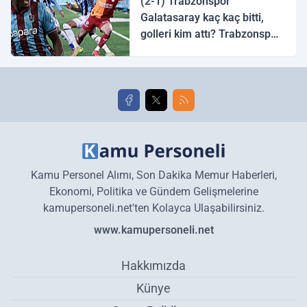
(2-1) Trabzonspor
Galatasaray kaç kaç bitti,
golleri kim attı? Trabzonspor
Galatasaray maç özeti ve
golleri!
Kamu Personel Alımı, Son Dakika Memur Haberleri,
Ekonomi, Politika ve Gündem Gelişmelerine
kamupersoneli.net'ten Kolayca Ulaşabilirsiniz.
www.kamupersoneli.net
Hakkımızda
Künye