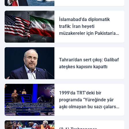
İslamabad'da diplomatik
trafik: İran heyeti
müzakereler için Pakistan'a
ulaştı
Tahran’dan sert çıkış: Galibaf
ateşkes kapısını kapattı
1999'da TRT'deki bir
programda "Yüreğinde yâr
aşkı olmayan bu sazı çalarsa
tingirdatır" sözünü söyleyen
halk ozanı hangisidir?