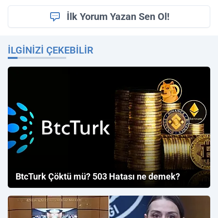
İlk Yorum Yazan Sen Ol!
İLGINIZI ÇEKEBILIR
BtcTurk Çöktü mü? 503 Hatası ne demek?