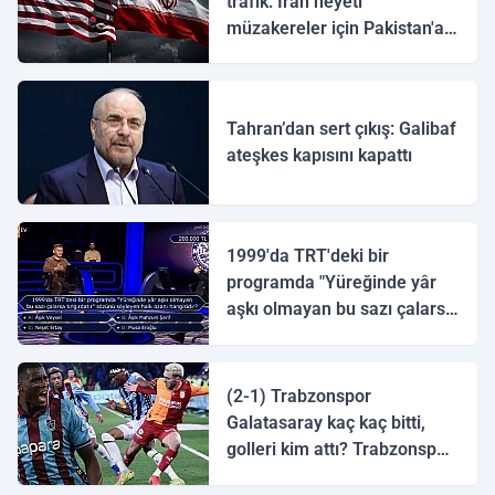
trafik: İran heyeti
müzakereler için Pakistan'a
ulaştı
Tahran’dan sert çıkış: Galibaf
ateşkes kapısını kapattı
1999'da TRT'deki bir
programda "Yüreğinde yâr
aşkı olmayan bu sazı çalarsa
tingirdatır" sözünü söyleyen
halk ozanı hangisidir?
(2-1) Trabzonspor
Galatasaray kaç kaç bitti,
golleri kim attı? Trabzonspor
Galatasaray maç özeti ve