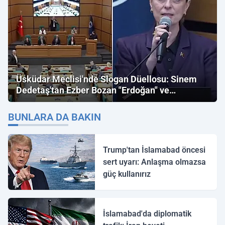
Üsküdar Meclisi'nde Slogan Düellosu: Sinem
Dedetaş'tan Ezber Bozan "Erdoğan" ve
"İmamoğlu" Çıkışı!
BUNLARA DA BAKIN
Trump'tan İslamabad öncesi
sert uyarı: Anlaşma olmazsa
güç kullanırız
İslamabad'da diplomatik