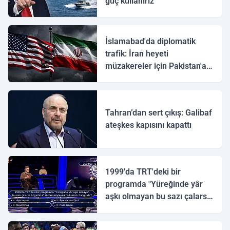
güç kullanırız
İslamabad'da diplomatik
trafik: İran heyeti
müzakereler için Pakistan'a
ulaştı
Tahran’dan sert çıkış: Galibaf
ateşkes kapısını kapattı
1999'da TRT'deki bir
programda "Yüreğinde yâr
aşkı olmayan bu sazı çalarsa
tingirdatır" sözünü söyleyen
halk ozanı hangisidir?