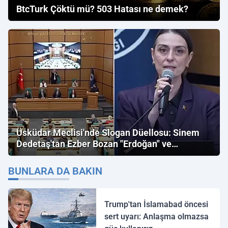
BtcTurk Çöktü mü? 503 Hatası ne demek?
Üsküdar Meclisi'nde Slogan Düellosu: Sinem
Dedetaş'tan Ezber Bozan "Erdoğan" ve
"İmamoğlu" Çıkışı!
BUNLARA DA BAKIN
Trump'tan İslamabad öncesi
sert uyarı: Anlaşma olmazsa