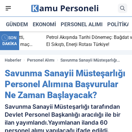
GÜNDEM
EKONOMI
PERSONEL ALIMI
POLITIKA
aç bitti,
Petrol Akışında Tarihi Dönemeç: Bağdat ve Er
SON
DAKİKA
tasaray maç
El Sıkıştı, Enerji Rotası Türkiye!
Haberler
Personel Alımı
Savunma Sanayii Müsteşarlığı
Personel Alımına Başvurular Ne
Savunma Sanayii Müsteşarlığı
Zaman Başlayacak?
Personel Alımına Başvurular
Ne Zaman Başlayacak?
Savunma Sanayii Müsteşarlığı tarafından
Devlet Personel Başkanlığı aracılığı ile bir
ilan yayımlandı.Yayımlanan ilanda 60
personel alımı yapılacağı ifade edildi.