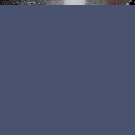
Kamu Personeli
Editör
Acil işiniz yoksa bugün sakın evden çıkmayın! Az
önce Meteoroloji Genel Müdürlüğü önemli bir
açıklama yaptı. Yapılan açıklamada il il resmen
duyuruldu. Ankara, İstanbul, İzmir ve Bursa ile