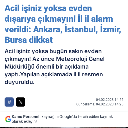
İl il alarm verildi: Ankara, İstanbul, İzmir,
Acil işiniz yoksa evden
Bursa dikkat
dışarıya çıkmayın! İl il alarm
verildi: Ankara, İstanbul, İzmir,
Bursa dikkat
Acil işiniz yoksa bugün sakın evden
çıkmayın! Az önce Meteoroloji Genel
Müdürlüğü önemli bir açıklama
yaptı.Yapılan açıklamada il il resmen
duyuruldu.
04.02.2023 14:25
Güncelleme: 04.02.2023 14:25
Kamu Personeli
kaynağını Google'da tercih edilen kaynak
olarak ekleyin!