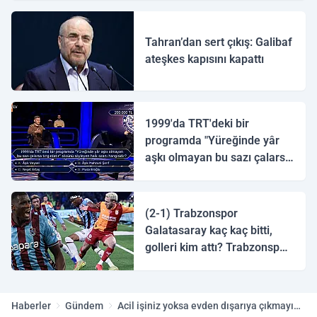
Tahran’dan sert çıkış: Galibaf
ateşkes kapısını kapattı
1999'da TRT'deki bir
programda "Yüreğinde yâr
aşkı olmayan bu sazı çalarsa
tingirdatır" sözünü söyleyen
halk ozanı hangisidir?
(2-1) Trabzonspor
Galatasaray kaç kaç bitti,
golleri kim attı? Trabzonspor
Galatasaray maç özeti ve
golleri!
Haberler
Gündem
Acil işiniz yoksa evden dışarıya çıkmayın!