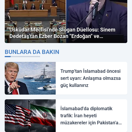
Üsküdar Meclisi'nde Slogan Düellosu: Sinem
Dedetaş'tan Ezber Bozan "Erdoğan" ve
"İmamoğlu" Çıkışı!
BUNLARA DA BAKIN
Trump'tan İslamabad öncesi
sert uyarı: Anlaşma olmazsa
güç kullanırız
İslamabad'da diplomatik
trafik: İran heyeti
müzakereler için Pakistan'a
ulaştı