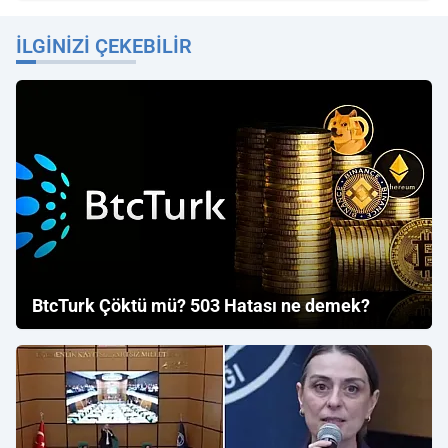
İLGINIZI ÇEKEBILIR
BtcTurk Çöktü mü? 503 Hatası ne demek?