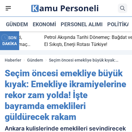
GÜNDEM
EKONOMI
PERSONEL ALIMI
POLITIKA
bitti,
Petrol Akışında Tarihi Dönemeç: Bağdat ve Erbi
SON
DAKİKA
aray maç
El Sıkıştı, Enerji Rotası Türkiye!
Haberler
Gündem
Seçim öncesi emekliye büyük kıyak:
Emekliye ikramiyelerine rekor zam yolda!
Seçim öncesi emekliye büyük
İşte bayramda emeklileri güldürecek
rakam
kıyak: Emekliye ikramiyelerine
rekor zam yolda! İşte
bayramda emeklileri
güldürecek rakam
Ankara kulislerinde emeklileri sevindirecek