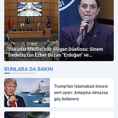
Üsküdar Meclisi'nde Slogan Düellosu: Sinem
Dedetaş'tan Ezber Bozan "Erdoğan" ve
"İmamoğlu" Çıkışı!
BUNLARA DA BAKIN
Trump'tan İslamabad öncesi
sert uyarı: Anlaşma olmazsa
güç kullanırız