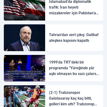
İslamabad'da diplomatik
trafik: İran heyeti
müzakereler için Pakistan'a
ulaştı
Tahran’dan sert çıkış: Galibaf
ateşkes kapısını kapattı
1999'da TRT'deki bir
programda "Yüreğinde yâr
aşkı olmayan bu sazı çalarsa
tingirdatır" sözünü söyleyen
halk ozanı hangisidir?
(2-1) Trabzonspor
Galatasaray kaç kaç bitti,
golleri kim attı? Trabzonspor