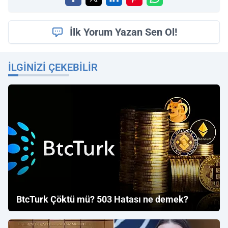
İlk Yorum Yazan Sen Ol!
İLGINIZI ÇEKEBILIR
BtcTurk Çöktü mü? 503 Hatası ne demek?