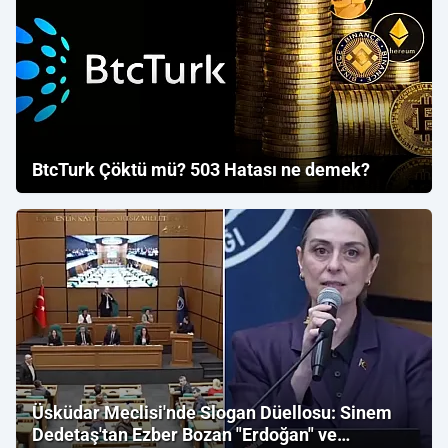
BtcTurk Çöktü mü? 503 Hatası ne demek?
Üsküdar Meclisi'nde Slogan Düellosu: Sinem
Dedetaş'tan Ezber Bozan "Erdoğan" ve