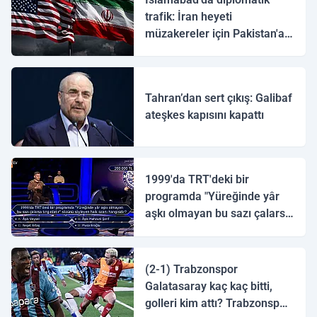
trafik: İran heyeti
müzakereler için Pakistan'a
ulaştı
Tahran’dan sert çıkış: Galibaf
ateşkes kapısını kapattı
1999'da TRT'deki bir
programda "Yüreğinde yâr
aşkı olmayan bu sazı çalarsa
tingirdatır" sözünü söyleyen
halk ozanı hangisidir?
(2-1) Trabzonspor
Galatasaray kaç kaç bitti,
golleri kim attı? Trabzonspor