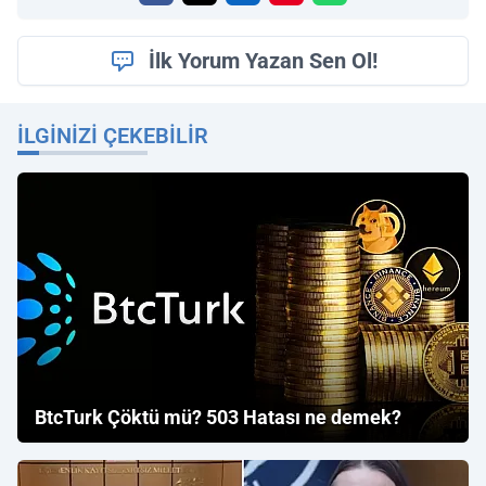
İlk Yorum Yazan Sen Ol!
İLGINIZI ÇEKEBILIR
BtcTurk Çöktü mü? 503 Hatası ne demek?