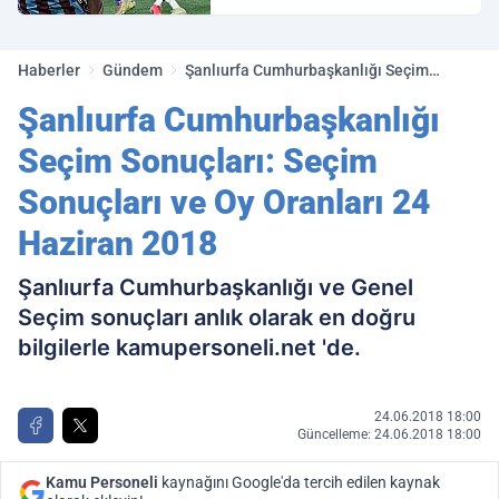
Galatasaray maç özeti ve
golleri!
Haberler
Gündem
Şanlıurfa Cumhurbaşkanlığı Seçim
Sonuçları: Seçim Sonuçları ve Oy Oranları
Şanlıurfa Cumhurbaşkanlığı
24 Haziran 2018
Seçim Sonuçları: Seçim
Sonuçları ve Oy Oranları 24
Haziran 2018
Şanlıurfa Cumhurbaşkanlığı ve Genel
Seçim sonuçları anlık olarak en doğru
bilgilerle kamupersoneli.net 'de.
24.06.2018 18:00
Güncelleme: 24.06.2018 18:00
Kamu Personeli
kaynağını Google'da tercih edilen kaynak