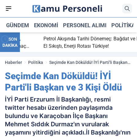
GÜNDEM
EKONOMI
PERSONEL ALIMI
POLITIKA
bitti,
Petrol Akışında Tarihi Dönemeç: Bağdat ve Erbil
SON
DAKİKA
aray maç
El Sıkıştı, Enerji Rotası Türkiye!
Haberler
Politika
Seçimde Kan Döküldü! İYİ Parti'li Başkan
ve 3 Kişi Öldü
Seçimde Kan Döküldü! İYİ
Parti'li Başkan ve 3 Kişi Öldü
İYİ Parti Erzurum İl Başkanlığı, resmi
twitter hesabı üzerinden paylaşımda
bulundu ve Karaçoban İlçe Başkanı
Mehmet Sıddık Durmaz'ın vurularak
yaşamını yitirdiğini açıkladı.İl Başkanlığı'nın