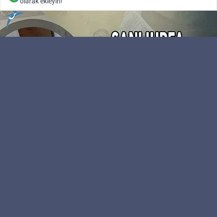
olarak ekleyin!
Kamu Personeli
Editör
Şanlıurfa Cumhurbaşkanlığı ve Genel Seçim
sonuçları anlık olarak en doğru bilgilerle
kamupersoneli.net 'de. Şanlıurfa'da 24 Haziran 2018