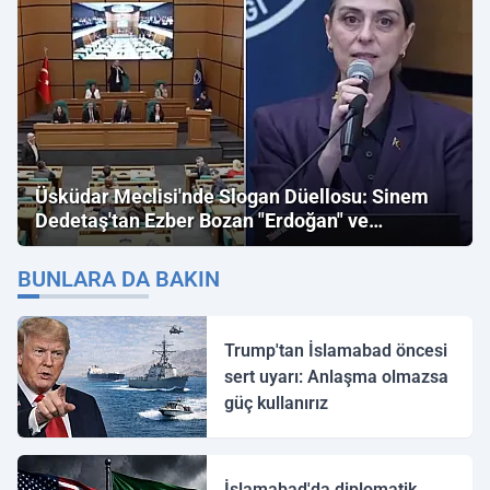
Üsküdar Meclisi'nde Slogan Düellosu: Sinem
Dedetaş'tan Ezber Bozan "Erdoğan" ve
"İmamoğlu" Çıkışı!
BUNLARA DA BAKIN
Trump'tan İslamabad öncesi
sert uyarı: Anlaşma olmazsa
güç kullanırız
İslamabad'da diplomatik