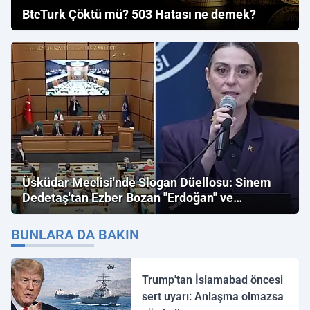
BtcTurk Çöktü mü? 503 Hatası ne demek?
Üsküdar Meclisi'nde Slogan Düellosu: Sinem
Dedetaş'tan Ezber Bozan "Erdoğan" ve
"İmamoğlu" Çıkışı!
BUNLARA DA BAKIN
Trump'tan İslamabad öncesi
sert uyarı: Anlaşma olmazsa