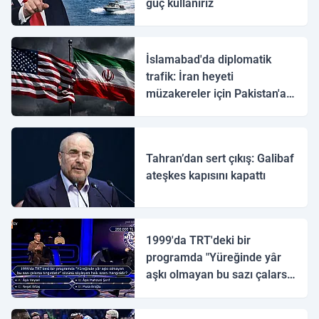
güç kullanırız
İslamabad'da diplomatik
trafik: İran heyeti
müzakereler için Pakistan'a
ulaştı
Tahran’dan sert çıkış: Galibaf
ateşkes kapısını kapattı
1999'da TRT'deki bir
programda "Yüreğinde yâr
aşkı olmayan bu sazı çalarsa
tingirdatır" sözünü söyleyen
halk ozanı hangisidir?