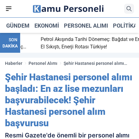
GÜNDEM
EKONOMI
PERSONEL ALIMI
POLITIKA
bitti,
Petrol Akışında Tarihi Dönemeç: Bağdat ve Erbil
SON
DAKİKA
aray maç
El Sıkıştı, Enerji Rotası Türkiye!
Haberler
Personel Alımı
Şehir Hastanesi personel alımı
başladı: En az lise mezunları
Şehir Hastanesi personel alımı
başvurabilecek! Şehir Hastanesi
personel alım başvurusu
başladı: En az lise mezunları
başvurabilecek! Şehir
Hastanesi personel alım
başvurusu
Resmi Gazete'de önemli bir personel alımı