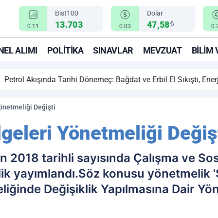
Bist100
Dolar
₺
13.703
47,58
0.11
0.03
0.
EL ALIMI
POLITIKA
SINAVLAR
MEVZUAT
BILIM 
ihi Dönemeç: Bağdat ve Erbil El Sıkıştı, Enerji Rotası Türkiye!
netmeliği Değişti
eleri Yönetmeliği Değiş
n 2018 tarihli sayısında Çalışma ve So
ik yayımlandı.Söz konusu yönetmelik '
ğinde Değişiklik Yapılmasına Dair Yöne