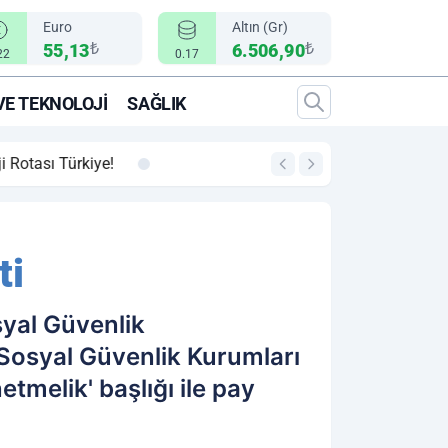
Euro
Altın (Gr)
₺
₺
55,13
6.506,90
22
0.17
VE TEKNOLOJI
SAĞLIK
00:12
"Epic Fury" Operasy
ti
syal Güvenlik
Sosyal Güvenlik Kurumları
tmelik' başlığı ile pay