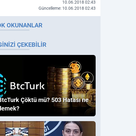
10.06.2018 02:43
Güncelleme: 10.06.2018 02:43
OK OKUNANLAR
GINIZI ÇEKEBILIR
BtcTurk Çöktü mü? 503 Hatası ne
demek?