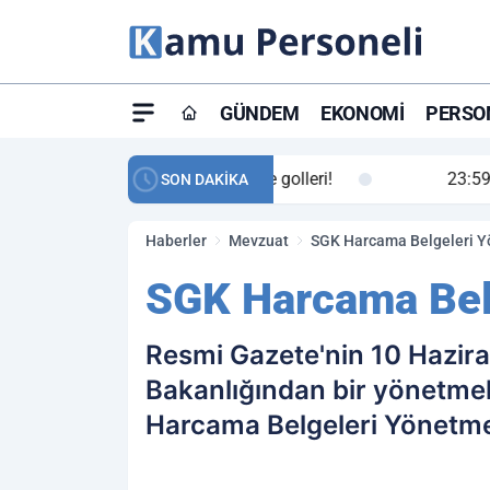
GÜNDEM
EKONOMI
PERSON
ay maç özeti ve golleri!
23:59
Petrol Akışında Tar
SON DAKİKA
Haberler
Mevzuat
SGK Harcama Belgeleri Yö
SGK Harcama Belg
Resmi Gazete'nin 10 Hazira
Bakanlığından bir yönetmel
Harcama Belgeleri Yönetmeli