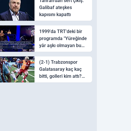
Tahran’dan sert çıkış:
Galibaf ateşkes
kapısını kapattı
1999'da TRT'deki bir
programda "Yüreğinde
yâr aşkı olmayan bu
sazı çalarsa tingirdatır"
sözünü söyleyen halk
(2-1) Trabzonspor
ozanı hangisidir?
Galatasaray kaç kaç
bitti, golleri kim attı?
Trabzonspor
Galatasaray maç özeti
ve golleri!