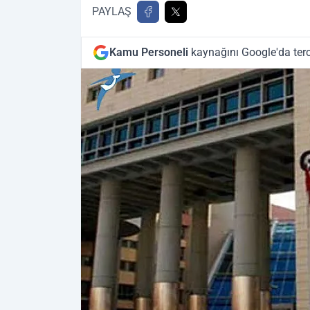
PAYLAŞ
Kamu Personeli
kaynağını Google'da terc