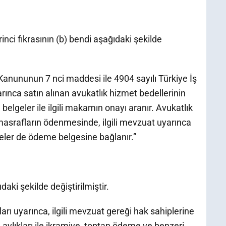
nci fıkrasının (b) bendi aşağıdaki şekilde
Kanununun 7 nci maddesi ile 4904 sayılı Türkiye İş
nca satın alınan avukatlık hizmet bedellerinin
elgeler ile ilgili makamın onayı aranır. Avukatlık
masrafların ödenmesinde, ilgili mevzuat uyarınca
geler de ödeme belgesine bağlanır.”
aki şekilde değiştirilmiştir.
ı uyarınca, ilgili mevzuat gereği hak sahiplerine
m aylıkları ile ikramiye, toptan ödeme ve benzeri