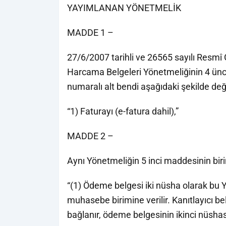
YAYIMLANAN YÖNETMELİK
MADDE 1 –
27/6/2007 tarihli ve 26565 sayılı Resm
Harcama Belgeleri Yönetmeliğinin 4 üncü 
numaralı alt bendi aşağıdaki şekilde değiş
“1) Faturayı (e-fatura dahil),”
MADDE 2 –
Aynı Yönetmeliğin 5 inci maddesinin birinc
“(1) Ödeme belgesi iki nüsha olarak bu Yön
muhasebe birimine verilir. Kanıtlayıcı b
bağlanır, ödeme belgesinin ikinci nüsha