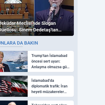
Üsküdar Meclisi'nde Slogan
Düellosu: Sinem Dedetaş'tan
Ezber Bozan "Erdoğan" ve
UNLARA DA BAKIN
"İmamoğlu" Çıkışı!
Trump'tan İslamabad
öncesi sert uyarı:
Anlaşma olmazsa güç
kullanırız
İslamabad'da
diplomatik trafik: İran
heyeti müzakereler
için Pakistan'a ulaştı