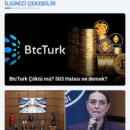
İLGINIZI ÇEKEBILIR
BtcTurk Çöktü mü? 503 Hatası ne demek?