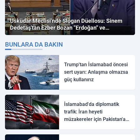
Üsküdar Meclisi'nde Slogan Düellosu: Sinem
Dedetaş'tan Ezber Bozan "Erdoğan" ve
"İmamoğlu" Çıkışı!
BUNLARA DA BAKIN
Trump'tan İslamabad öncesi
sert uyarı: Anlaşma olmazsa
güç kullanırız
İslamabad'da diplomatik
trafik: İran heyeti
müzakereler için Pakistan'a
ulaştı