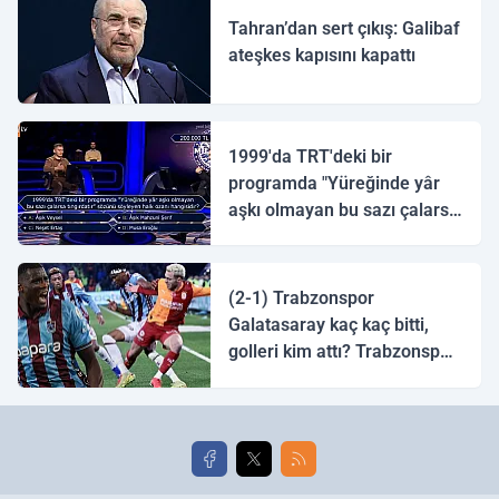
Tahran’dan sert çıkış: Galibaf
ateşkes kapısını kapattı
1999'da TRT'deki bir
programda "Yüreğinde yâr
aşkı olmayan bu sazı çalarsa
tingirdatır" sözünü söyleyen
halk ozanı hangisidir?
(2-1) Trabzonspor
Galatasaray kaç kaç bitti,
golleri kim attı? Trabzonspor
Galatasaray maç özeti ve
golleri!