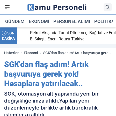
GÜNDEM
EKONOMI
PERSONEL ALIMI
POLITIKA
ti,
Petrol Akışında Tarihi Dönemeç: Bağdat ve Erbil
SON
DAKİKA
y maç
El Sıkıştı, Enerji Rotası Türkiye!
Haberler
Ekonomi
SGK'dan flaş adım! Artık başvuruya gerek
yok! Hesaplara yatırılacak..
SGK'dan flaş adım! Artık
başvuruya gerek yok!
Hesaplara yatırılacak..
SGK, otomasyon alt yapısında yeni bir
değişikliğe imza atıldı.Yapılan yeni
düzenlemeyle birlikte artık bürokratik
işlemler azaltıldı.