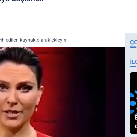
ih edilen kaynak olarak ekleyin!
Ç
İL