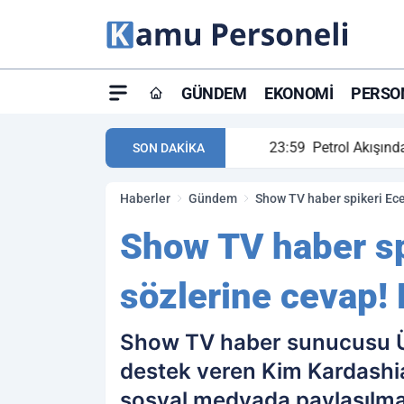
GÜNDEM
EKONOMI
PERSON
ay maç özeti ve golleri!
23:59
Petrol Akışında Tar
SON DAKİKA
Haberler
Gündem
Show TV haber spikeri Ece
Show TV haber sp
sözlerine cevap!
Show TV haber sunucusu Ü
destek veren Kim Kardashian
sosyal medyada paylaşılma