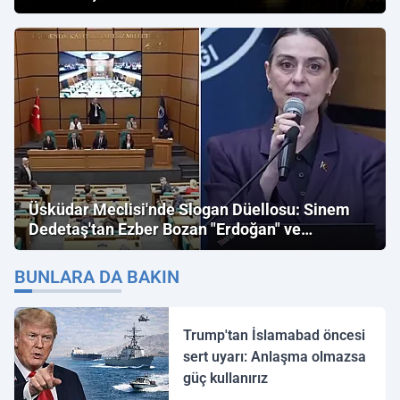
Üsküdar Meclisi'nde Slogan Düellosu: Sinem
Dedetaş'tan Ezber Bozan "Erdoğan" ve
"İmamoğlu" Çıkışı!
BUNLARA DA BAKIN
Trump'tan İslamabad öncesi
sert uyarı: Anlaşma olmazsa
güç kullanırız