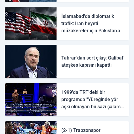
İslamabad'da diplomatik
trafik: İran heyeti
müzakereler için Pakistan'a
ulaştı
Tahran’dan sert çıkış: Galibaf
ateşkes kapısını kapattı
1999'da TRT'deki bir
programda "Yüreğinde yâr
aşkı olmayan bu sazı çalarsa
tingirdatır" sözünü söyleyen
halk ozanı hangisidir?
(2-1) Trabzonspor