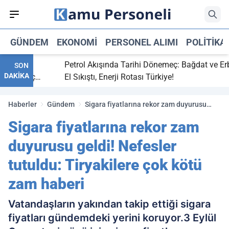
GÜNDEM
EKONOMI
PERSONEL ALIMI
POLITIKA
itti,
Petrol Akışında Tarihi Dönemeç: Bağdat ve Erbil
SON
DAKİKA
ray maç
El Sıkıştı, Enerji Rotası Türkiye!
Haberler
Gündem
Sigara fiyatlarına rekor zam duyurusu
geldi! Nefesler tutuldu: Tiryakilere çok
Sigara fiyatlarına rekor zam
kötü zam haberi
duyurusu geldi! Nefesler
tutuldu: Tiryakilere çok kötü
zam haberi
Vatandaşların yakından takip ettiği sigara
fiyatları gündemdeki yerini koruyor.3 Eylül