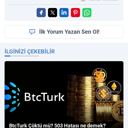
İlk Yorum Yazan Sen Ol!
İLGINIZI ÇEKEBILIR
BtcTurk Çöktü mü? 503 Hatası ne demek?