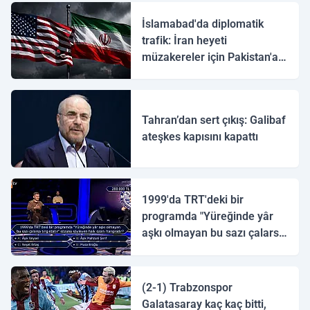
İslamabad'da diplomatik
trafik: İran heyeti
müzakereler için Pakistan'a
ulaştı
Tahran’dan sert çıkış: Galibaf
ateşkes kapısını kapattı
1999'da TRT'deki bir
programda "Yüreğinde yâr
aşkı olmayan bu sazı çalarsa
tingirdatır" sözünü söyleyen
halk ozanı hangisidir?
(2-1) Trabzonspor
Galatasaray kaç kaç bitti,