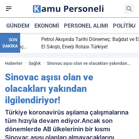
GÜNDEM
EKONOMI
PERSONEL ALIMI
POLITIKA
bitti,
Petrol Akışında Tarihi Dönemeç: Bağdat ve Erbi
SON
DAKİKA
aray maç
El Sıkıştı, Enerji Rotası Türkiye!
Haberler
Sağlık
Sinovac aşısı olan ve olacakları yakından
ilgilendiriyor!
Sinovac aşısı olan ve
olacakları yakından
ilgilendiriyor!
Türkiye koronavirüs aşılama çalışmalarına
tüm hızıyla devam ediyor.Ancak son
dönemlerde AB ülkelerinin bir kısmı
Sinovac aşısı olanları almayacaklarını