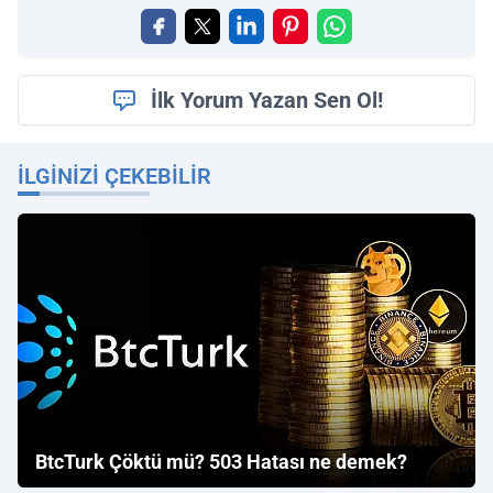
İlk Yorum Yazan Sen Ol!
İLGINIZI ÇEKEBILIR
BtcTurk Çöktü mü? 503 Hatası ne demek?