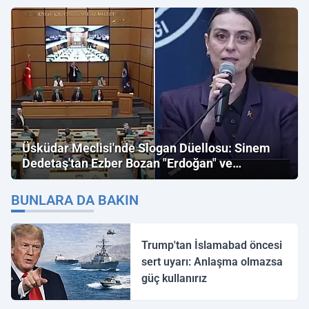
Üsküdar Meclisi'nde Slogan Düellosu: Sinem
Dedetaş'tan Ezber Bozan "Erdoğan" ve
"İmamoğlu" Çıkışı!
BUNLARA DA BAKIN
Trump'tan İslamabad öncesi
sert uyarı: Anlaşma olmazsa
güç kullanırız