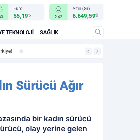
Euro
Altın (Gr)
₺
₺
55,19
6.649,59
33
2.42
VE TEKNOLOJI
SAĞLIK
00:12
"Epic Fury" Operasy
dın Sürücü Ağır
kazasında bir kadın sürücü
sürücü, olay yerine gelen