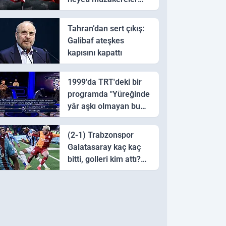
için Pakistan'a ulaştı
Tahran’dan sert çıkış:
Galibaf ateşkes
kapısını kapattı
1999'da TRT'deki bir
programda "Yüreğinde
yâr aşkı olmayan bu
sazı çalarsa tingirdatır"
sözünü söyleyen halk
(2-1) Trabzonspor
ozanı hangisidir?
Galatasaray kaç kaç
bitti, golleri kim attı?
Trabzonspor
Galatasaray maç özeti
ve golleri!