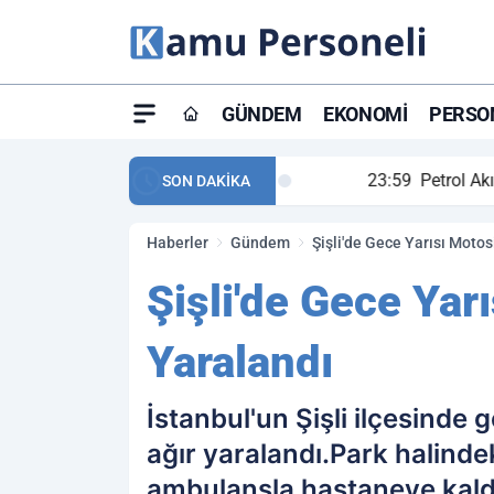
GÜNDEM
EKONOMI
PERSON
ay maç özeti ve golleri!
23:59
Petrol Akışında Tar
SON DAKİKA
Haberler
Gündem
Şişli'de Gece Yarısı Motos
Şişli'de Gece Yar
Yaralandı
İstanbul'un Şişli ilçesinde
ağır yaralandı.Park halinde
ambulansla hastaneye kaldır