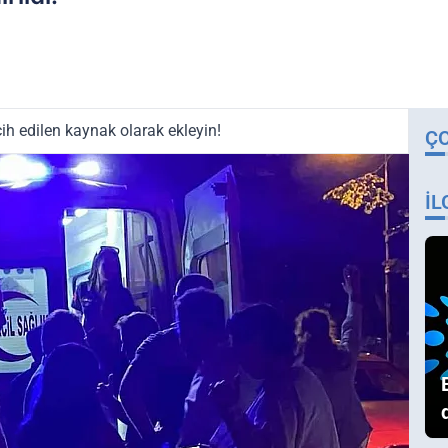
ih edilen kaynak olarak ekleyin!
Ç
İL