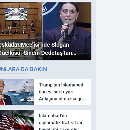
Üsküdar Meclisi'nde Slogan
Düellosu: Sinem Dedetaş'tan
Ezber Bozan "Erdoğan" ve
UNLARA DA BAKIN
"İmamoğlu" Çıkışı!
Trump'tan İslamabad
öncesi sert uyarı:
Anlaşma olmazsa güç
kullanırız
İslamabad'da
diplomatik trafik: İran
heyeti müzakereler