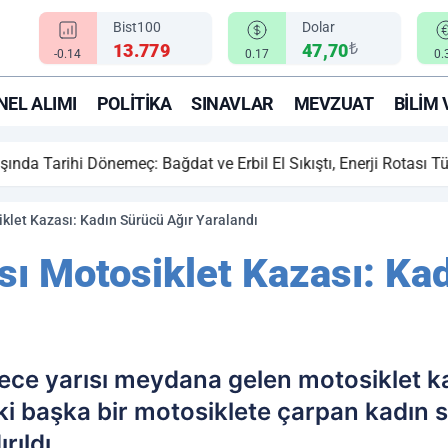
Bist100
Dolar
₺
13.779
47,70
-0.14
0.17
0.
EL ALIMI
POLITIKA
SINAVLAR
MEVZUAT
BILIM 
ihi Dönemeç: Bağdat ve Erbil El Sıkıştı, Enerji Rotası Türkiye!
iklet Kazası: Kadın Sürücü Ağır Yaralandı
ısı Motosiklet Kazası: Ka
 gece yarısı meydana gelen motosiklet 
ki başka bir motosiklete çarpan kadın 
ıldı.