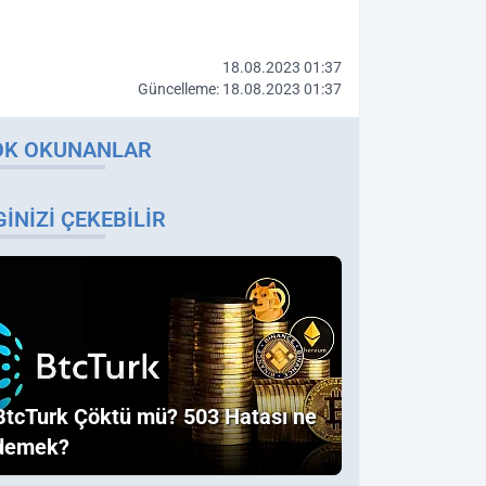
18.08.2023 01:37
Güncelleme: 18.08.2023 01:37
OK OKUNANLAR
GINIZI ÇEKEBILIR
BtcTurk Çöktü mü? 503 Hatası ne
demek?