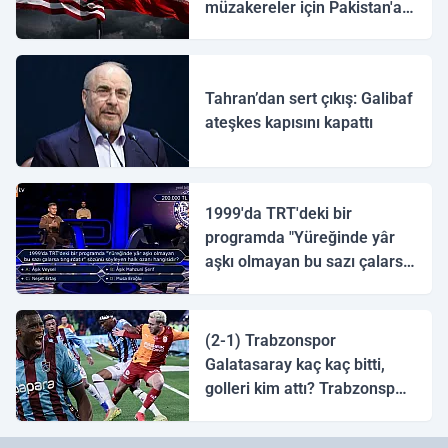
müzakereler için Pakistan'a
ulaştı
Tahran’dan sert çıkış: Galibaf
ateşkes kapısını kapattı
1999'da TRT'deki bir
programda "Yüreğinde yâr
aşkı olmayan bu sazı çalarsa
tingirdatır" sözünü söyleyen
halk ozanı hangisidir?
(2-1) Trabzonspor
Galatasaray kaç kaç bitti,
golleri kim attı? Trabzonspor
Galatasaray maç özeti ve
golleri!