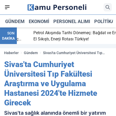
GÜNDEM
EKONOMI
PERSONEL ALIMI
POLITIKA
itti,
Petrol Akışında Tarihi Dönemeç: Bağdat ve Erbil
SON
DAKİKA
aray maç
El Sıkıştı, Enerji Rotası Türkiye!
Haberler
Gündem
Sivas'ta Cumhuriyet Üniversitesi Tıp
Fakültesi Araştırma ve Uygulama
Sivas'ta Cumhuriyet
Hastanesi 2024'te Hizmete Girecek
Üniversitesi Tıp Fakültesi
Araştırma ve Uygulama
Hastanesi 2024'te Hizmete
Girecek
Sivas'ta sağlık alanında önemli bir yatırım