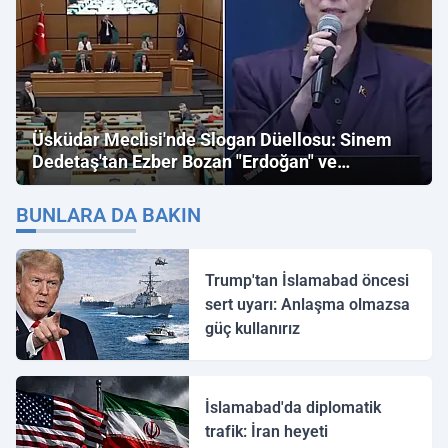
Üsküdar Meclisi'nde Slogan Düellosu: Sinem
Dedetaş'tan Ezber Bozan "Erdoğan" ve
"İmamoğlu" Çıkışı!
BUNLARA DA BAKIN
Trump'tan İslamabad öncesi
sert uyarı: Anlaşma olmazsa
güç kullanırız
İslamabad'da diplomatik
trafik: İran heyeti