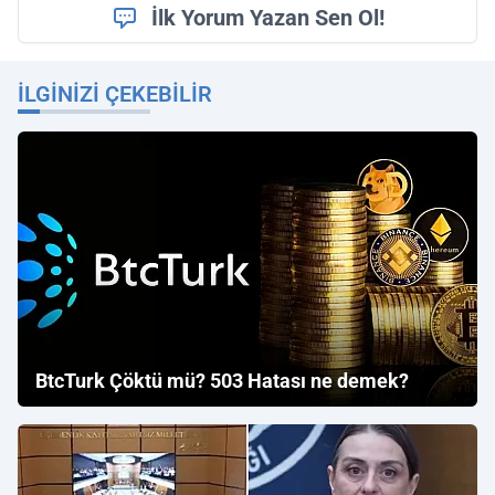
İlk Yorum Yazan Sen Ol!
İLGINIZI ÇEKEBILIR
BtcTurk Çöktü mü? 503 Hatası ne demek?