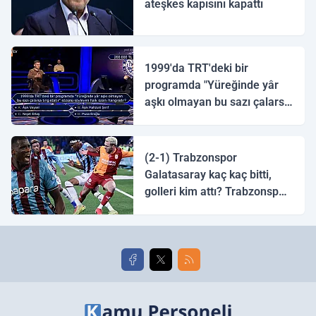
ateşkes kapısını kapattı
1999'da TRT'deki bir
programda "Yüreğinde yâr
aşkı olmayan bu sazı çalarsa
tingirdatır" sözünü söyleyen
halk ozanı hangisidir?
(2-1) Trabzonspor
Galatasaray kaç kaç bitti,
golleri kim attı? Trabzonspor
Galatasaray maç özeti ve
golleri!