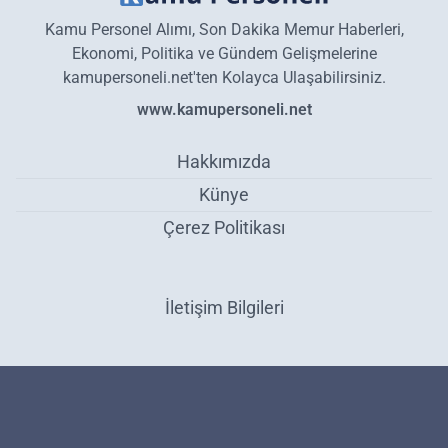
Kamu Personel Alımı, Son Dakika Memur Haberleri,
Ekonomi, Politika ve Gündem Gelişmelerine
kamupersoneli.net'ten Kolayca Ulaşabilirsiniz.
www.kamupersoneli.net
Hakkımızda
Künye
Çerez Politikası
İletişim Bilgileri
ŞOK Market’ten alışveriş yapanlar dikkat: Son dakika açıklandı!
Ocak ayı boyunca bu 1.000 üründe fiyatlar sabit kalacak - Ekonomi
Haber Yazılımı:
Medya İnternet
-
Kulga Haber Yazılımı
v26.7.3