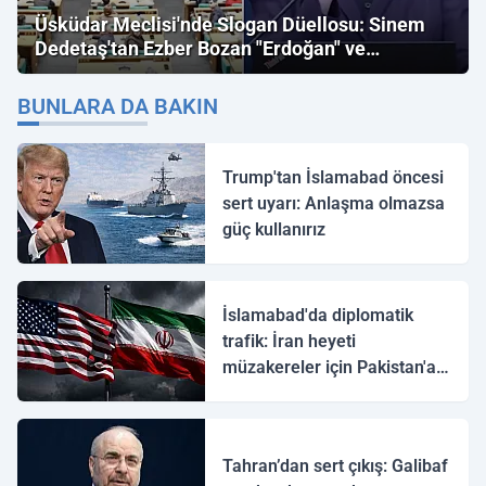
Üsküdar Meclisi'nde Slogan Düellosu: Sinem
Dedetaş'tan Ezber Bozan "Erdoğan" ve
"İmamoğlu" Çıkışı!
BUNLARA DA BAKIN
Trump'tan İslamabad öncesi
sert uyarı: Anlaşma olmazsa
güç kullanırız
İslamabad'da diplomatik
trafik: İran heyeti
müzakereler için Pakistan'a
ulaştı
Tahran’dan sert çıkış: Galibaf