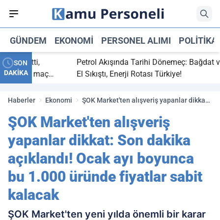
GÜNDEM
EKONOMI
PERSONEL ALIMI
POLITIKA
ç bitti,
Petrol Akışında Tarihi Dönemeç: Bağdat ve Er
SON
DAKİKA
asaray maç
El Sıkıştı, Enerji Rotası Türkiye!
Haberler
Ekonomi
ŞOK Market'ten alışveriş yapanlar dikkat:
Son dakika açıklandı! Ocak ayı boyunca
ŞOK Market'ten alışveriş
bu 1.000 üründe fiyatlar sabit kalacak
yapanlar dikkat: Son dakika
açıklandı! Ocak ayı boyunca
bu 1.000 üründe fiyatlar sabit
kalacak
ŞOK Market'ten yeni yılda önemli bir karar