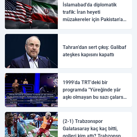
İslamabad'da diplomatik
trafik: İran heyeti
müzakereler için Pakistan'a
ulaştı
Tahran’dan sert çıkış: Galibaf
ateşkes kapısını kapattı
1999'da TRT'deki bir
programda "Yüreğinde yâr
aşkı olmayan bu sazı çalarsa
tingirdatır" sözünü söyleyen
halk ozanı hangisidir?
(2-1) Trabzonspor
Galatasaray kaç kaç bitti,
golleri kim attı? Trabzonspor