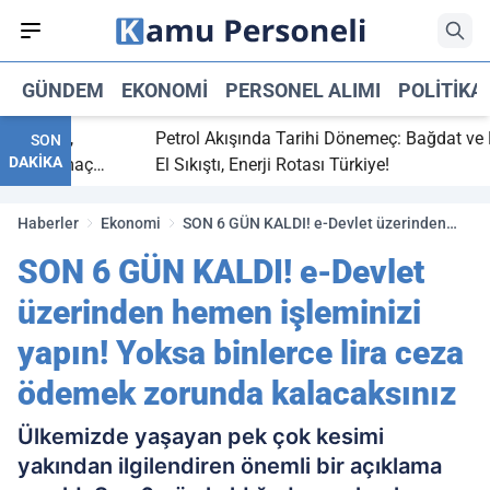
GÜNDEM
EKONOMI
PERSONEL ALIMI
POLITIKA
 bitti,
Petrol Akışında Tarihi Dönemeç: Bağdat ve Erbi
SON
DAKİKA
saray maç
El Sıkıştı, Enerji Rotası Türkiye!
Haberler
Ekonomi
SON 6 GÜN KALDI! e-Devlet üzerinden
hemen işleminizi yapın! Yoksa binlerce
SON 6 GÜN KALDI! e-Devlet
lira ceza ödemek zorunda kalacaksınız
üzerinden hemen işleminizi
yapın! Yoksa binlerce lira ceza
ödemek zorunda kalacaksınız
Ülkemizde yaşayan pek çok kesimi
yakından ilgilendiren önemli bir açıklama