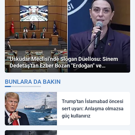
Üsküdar Meclisi'nde Slogan Düellosu: Sinem
Dedetaş'tan Ezber Bozan "Erdoğan" ve
"İmamoğlu" Çıkışı!
BUNLARA DA BAKIN
Trump'tan İslamabad öncesi
sert uyarı: Anlaşma olmazsa
güç kullanırız