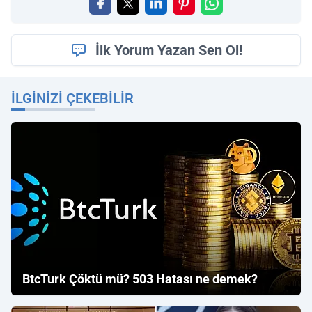
İlk Yorum Yazan Sen Ol!
İLGINIZI ÇEKEBILIR
BtcTurk Çöktü mü? 503 Hatası ne demek?