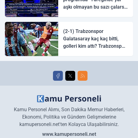
aşkı olmayan bu sazı çalarsa
tingirdatır" sözünü söyleyen
halk ozanı hangisidir?
(2-1) Trabzonspor
Galatasaray kaç kaç bitti,
golleri kim attı? Trabzonspor
Galatasaray maç özeti ve
golleri!
Kamu Personel Alımı, Son Dakika Memur Haberleri,
Ekonomi, Politika ve Gündem Gelişmelerine
kamupersoneli.net'ten Kolayca Ulaşabilirsiniz.
www.kamupersoneli.net