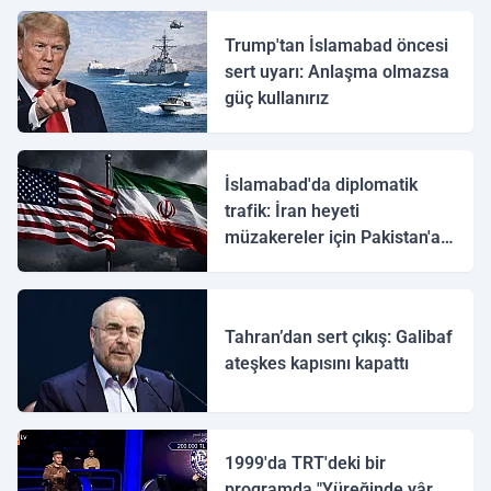
Trump'tan İslamabad öncesi
sert uyarı: Anlaşma olmazsa
güç kullanırız
İslamabad'da diplomatik
trafik: İran heyeti
müzakereler için Pakistan'a
ulaştı
Tahran’dan sert çıkış: Galibaf
ateşkes kapısını kapattı
1999'da TRT'deki bir
programda "Yüreğinde yâr