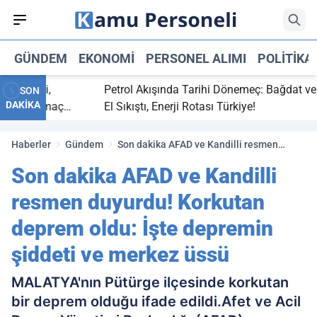
GÜNDEM
EKONOMI
PERSONEL ALIMI
POLITIKA
 bitti,
Petrol Akışında Tarihi Dönemeç: Bağdat ve Erb
SON
DAKİKA
saray maç
El Sıkıştı, Enerji Rotası Türkiye!
Haberler
Gündem
Son dakika AFAD ve Kandilli resmen
duyurdu! Korkutan deprem oldu: İşte
Son dakika AFAD ve Kandilli
depremin şiddeti ve merkez üssü
resmen duyurdu! Korkutan
deprem oldu: İşte depremin
şiddeti ve merkez üssü
MALATYA'nın Pütürge ilçesinde korkutan
bir deprem olduğu ifade edildi.Afet ve Acil