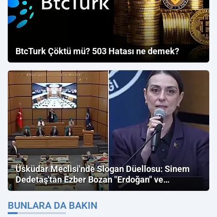
BtcTurk Çöktü mü? 503 Hatası ne demek?
Üsküdar Meclisi'nde Slogan Düellosu: Sinem
Dedetaş'tan Ezber Bozan "Erdoğan" ve
"İmamoğlu" Çıkışı!
BUNLARA DA BAKIN