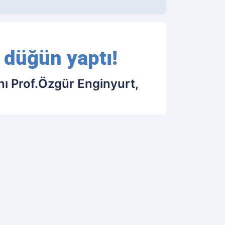
e düğün yaptı!
anı Prof.Özgür Enginyurt,
27.09.2020 17:12
Güncelleme: 27.09.2020 17:12
OK OKUNANLAR
GINIZI ÇEKEBILIR