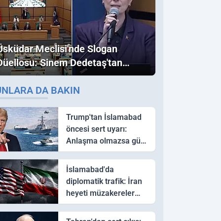
Üsküdar Meclisi'nde Slogan
Düellosu: Sinem Dedetaş'tan
Ezber Bozan "Erdoğan" ve
UNLARA DA BAKIN
"İmamoğlu" Çıkışı!
Trump'tan İslamabad
öncesi sert uyarı:
Anlaşma olmazsa güç
kullanırız
İslamabad'da
diplomatik trafik: İran
heyeti müzakereler
için Pakistan'a ulaştı