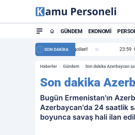
GÜNDEM
EKONOMI
PERSON
ay maç özeti ve golleri!
23:59
Petrol Akışında Tar
SON DAKİKA
Haberler
Gündem
Son dakika Azerbaycan sava
Son dakika Azerba
Bugün Ermenistan'ın Azerb
Azerbaycan'da 24 saatlik sav
boyunca savaş hali ilan ed