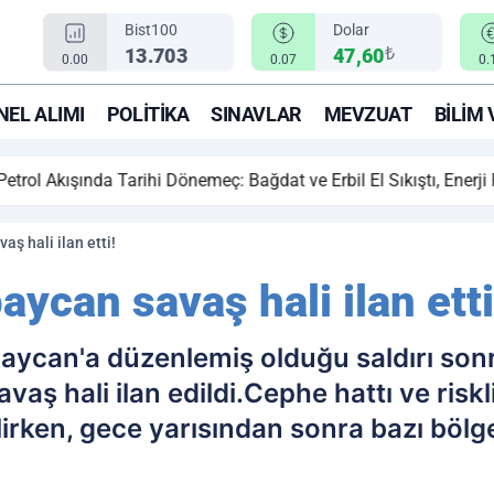
Bist100
Dolar
₺
13.703
47,60
0.00
0.07
0.
EL ALIMI
POLITIKA
SINAVLAR
MEVZUAT
BILIM 
ihi Dönemeç: Bağdat ve Erbil El Sıkıştı, Enerji Rotası Türkiye!
ş hali ilan etti!
ycan savaş hali ilan etti
aycan'a düzenlemiş olduğu saldırı son
aş hali ilan edildi.Cephe hattı ve risk
ilirken, gece yarısından sonra bazı böl