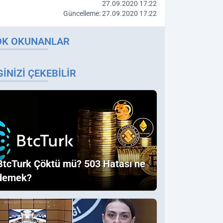
27.09.2020 17:22
Güncelleme: 27.09.2020 17:22
OK OKUNANLAR
GINIZI ÇEKEBILIR
BtcTurk Çöktü mü? 503 Hatası ne
demek?