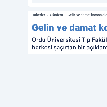
Haberler
Gündem
Gelin ve damat korona oldu
Gelin ve damat ko
Ordu Üniversitesi Tıp Fakül
herkesi şaşırtan bir açıklam
PAYLAŞ
Kamu Personeli
kaynağını Google'da terc