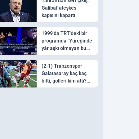
Tahran’dan sert çıkış:
Galibaf ateşkes
kapısını kapattı
1999'da TRT'deki bir
programda "Yüreğinde
yâr aşkı olmayan bu
sazı çalarsa tingirdatır"
sözünü söyleyen halk
(2-1) Trabzonspor
ozanı hangisidir?
Galatasaray kaç kaç
bitti, golleri kim attı?
Trabzonspor
Galatasaray maç özeti
ve golleri!