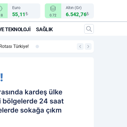
Euro
Altın (Gr)
₺
₺
55,11
6.542,76
18
0.72
VE TEKNOLOJI
SAĞLIK
00:12
"Epic Fury" Operasy
!
rasında kardeş ülke
li bölgelerde 24 saat
gelerde sokağa çıkm