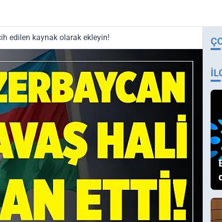
ih edilen kaynak olarak ekleyin!
Ç
İL