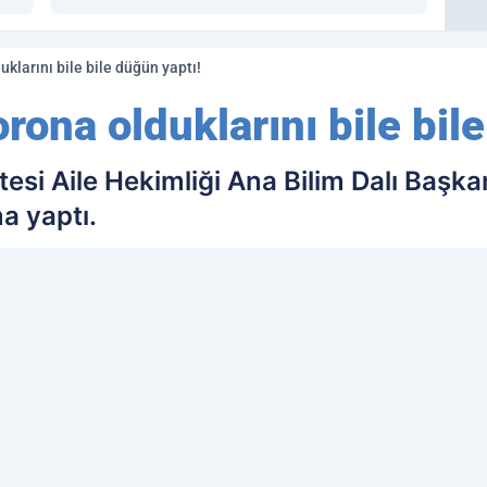
klarını bile bile düğün yaptı!
rona olduklarını bile bil
tesi Aile Hekimliği Ana Bilim Dalı Başk
a yaptı.
ih edilen kaynak olarak ekleyin!
Ç
İL