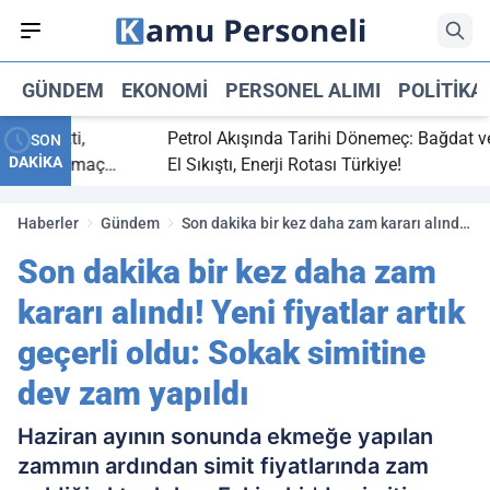
GÜNDEM
EKONOMI
PERSONEL ALIMI
POLITIKA
ç bitti,
Petrol Akışında Tarihi Dönemeç: Bağdat ve Erb
SON
DAKİKA
asaray maç
El Sıkıştı, Enerji Rotası Türkiye!
Haberler
Gündem
Son dakika bir kez daha zam kararı alındı!
Yeni fiyatlar artık geçerli oldu: Sokak
Son dakika bir kez daha zam
simitine dev zam yapıldı
kararı alındı! Yeni fiyatlar artık
geçerli oldu: Sokak simitine
dev zam yapıldı
Haziran ayının sonunda ekmeğe yapılan
zammın ardından simit fiyatlarında zam