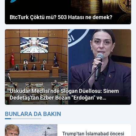
BtcTurk Çöktü mü? 503 Hatası ne demek?
Üsküdar Meclisi'nde Slogan Düellosu: Sinem
Dedetaş'tan Ezber Bozan "Erdoğan" ve
"İmamoğlu" Çıkışı!
BUNLARA DA BAKIN
Trump'tan İslamabad öncesi