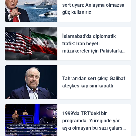
sert uyarı: Anlaşma olmazsa
güç kullanırız
İslamabad'da diplomatik
trafik: İran heyeti
müzakereler için Pakistan'a
ulaştı
Tahran’dan sert çıkış: Galibaf
ateşkes kapısını kapattı
1999'da TRT'deki bir
programda "Yüreğinde yâr
aşkı olmayan bu sazı çalarsa
tingirdatır" sözünü söyleyen