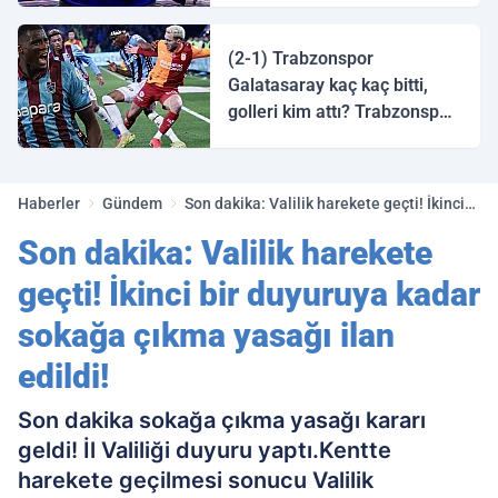
halk ozanı hangisidir?
(2-1) Trabzonspor
Galatasaray kaç kaç bitti,
golleri kim attı? Trabzonspor
Galatasaray maç özeti ve
golleri!
Haberler
Gündem
Son dakika: Valilik harekete geçti! İkinci
bir duyuruya kadar sokağa çıkma yasağı
Son dakika: Valilik harekete
ilan edildi!
geçti! İkinci bir duyuruya kadar
sokağa çıkma yasağı ilan
edildi!
Son dakika sokağa çıkma yasağı kararı
geldi! İl Valiliği duyuru yaptı.Kentte
harekete geçilmesi sonucu Valilik