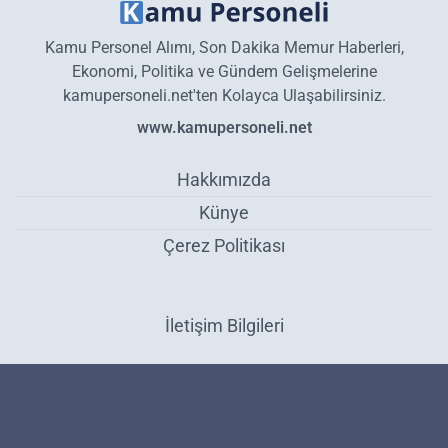
Kamu Personel Alımı, Son Dakika Memur Haberleri,
Ekonomi, Politika ve Gündem Gelişmelerine
kamupersoneli.net'ten Kolayca Ulaşabilirsiniz.
www.kamupersoneli.net
Hakkımızda
Künye
Çerez Politikası
İletişim Bilgileri
Son dakika dizi oyuncusu Onur Seyit Yaran arkadaşı tarafından
vuruldu! Onur Seyit Yaran kimdir? - Kültür ve Sanat