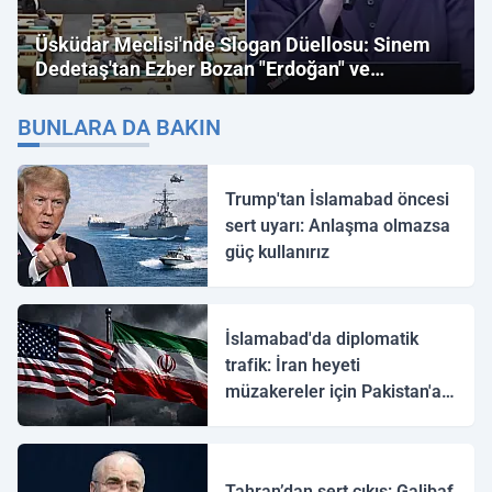
Üsküdar Meclisi'nde Slogan Düellosu: Sinem
Dedetaş'tan Ezber Bozan "Erdoğan" ve
"İmamoğlu" Çıkışı!
BUNLARA DA BAKIN
Trump'tan İslamabad öncesi
sert uyarı: Anlaşma olmazsa
güç kullanırız
İslamabad'da diplomatik
trafik: İran heyeti
müzakereler için Pakistan'a
ulaştı
Tahran’dan sert çıkış: Galibaf