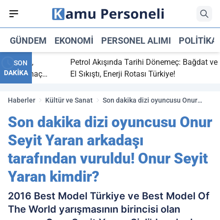
GÜNDEM
EKONOMI
PERSONEL ALIMI
POLITIKA
itti,
Petrol Akışında Tarihi Dönemeç: Bağdat ve Erbil
SON
DAKİKA
aray maç
El Sıkıştı, Enerji Rotası Türkiye!
Haberler
Kültür ve Sanat
Son dakika dizi oyuncusu Onur
Seyit Yaran arkadaşı tarafından
Son dakika dizi oyuncusu Onur
vuruldu! Onur Seyit Yaran kimdir?
Seyit Yaran arkadaşı
tarafından vuruldu! Onur Seyit
Yaran kimdir?
2016 Best Model Türkiye ve Best Model Of
The World yarışmasının birincisi olan