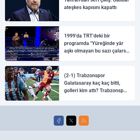
ateşkes kapısını kapattı
1999'da TRT'deki bir
programda "Yüreğinde yâr
aşkı olmayan bu sazı çalarsa
tingirdatır" sözünü söyleyen
halk ozanı hangisidir?
(2-1) Trabzonspor
Galatasaray kaç kaç bitti,
golleri kim attı? Trabzonspor
Galatasaray maç özeti ve
golleri!