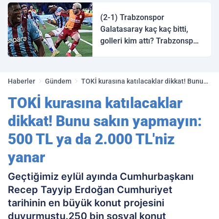
halk ozanı hangisidir?
(2-1) Trabzonspor
Galatasaray kaç kaç bitti,
golleri kim attı? Trabzonspor
Galatasaray maç özeti ve
golleri!
Haberler
Gündem
TOKİ kurasına katılacaklar dikkat! Bunu
sakın yapmayın: 500 TL ya da 2.000
TOKİ kurasına katılacaklar
TL'niz yanar
dikkat! Bunu sakın yapmayın:
500 TL ya da 2.000 TL'niz
yanar
Geçtiğimiz eylül ayında Cumhurbaşkanı
Recep Tayyip Erdoğan Cumhuriyet
tarihinin en büyük konut projesini
duyurmuştu.250 bin sosyal konut