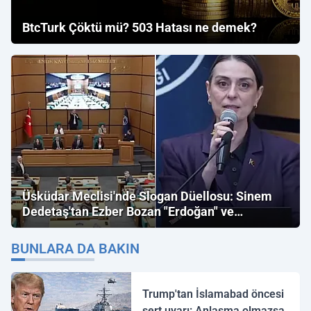
BtcTurk Çöktü mü? 503 Hatası ne demek?
Üsküdar Meclisi'nde Slogan Düellosu: Sinem
Dedetaş'tan Ezber Bozan "Erdoğan" ve
"İmamoğlu" Çıkışı!
BUNLARA DA BAKIN
Trump'tan İslamabad öncesi
sert uyarı: Anlaşma olmazsa