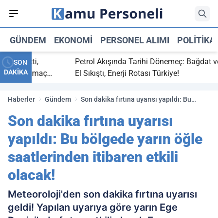
GÜNDEM
EKONOMI
PERSONEL ALIMI
POLITIKA
 bitti,
Petrol Akışında Tarihi Dönemeç: Bağdat ve Erb
SON
DAKİKA
saray maç
El Sıkıştı, Enerji Rotası Türkiye!
Haberler
Gündem
Son dakika fırtına uyarısı yapıldı: Bu
bölgede yarın öğle saatlerinden itibaren
Son dakika fırtına uyarısı
etkili olacak!
yapıldı: Bu bölgede yarın öğle
saatlerinden itibaren etkili
olacak!
Meteoroloji'den son dakika fırtına uyarısı
geldi! Yapılan uyarıya göre yarın Ege