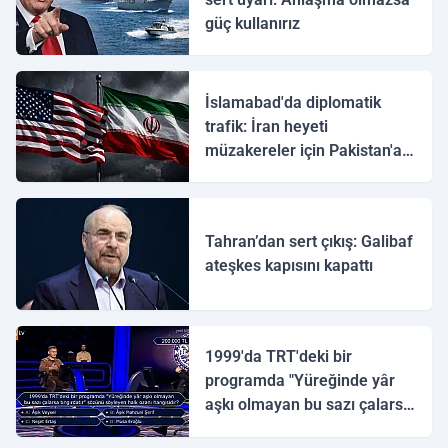
güç kullanırız
İslamabad'da diplomatik
trafik: İran heyeti
müzakereler için Pakistan'a
ulaştı
Tahran’dan sert çıkış: Galibaf
ateşkes kapısını kapattı
1999'da TRT'deki bir
programda "Yüreğinde yâr
aşkı olmayan bu sazı çalarsa
tingirdatır" sözünü söyleyen