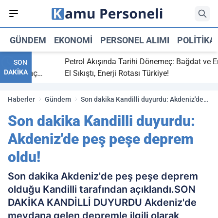
GÜNDEM
EKONOMI
PERSONEL ALIMI
POLITIKA
bitti,
Petrol Akışında Tarihi Dönemeç: Bağdat ve Erbil
SON
DAKİKA
aray maç
El Sıkıştı, Enerji Rotası Türkiye!
Haberler
Gündem
Son dakika Kandilli duyurdu: Akdeniz'de
peş peşe deprem oldu!
Son dakika Kandilli duyurdu:
Akdeniz'de peş peşe deprem
oldu!
Son dakika Akdeniz'de peş peşe deprem
olduğu Kandilli tarafından açıklandı.SON
DAKİKA KANDİLLİ DUYURDU Akdeniz'de
meydana gelen depremle ilgili olarak