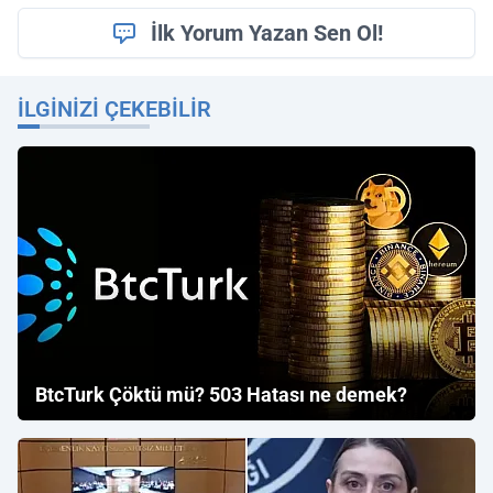
İlk Yorum Yazan Sen Ol!
İLGINIZI ÇEKEBILIR
BtcTurk Çöktü mü? 503 Hatası ne demek?