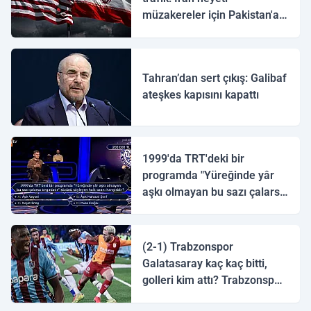
müzakereler için Pakistan'a
ulaştı
Tahran’dan sert çıkış: Galibaf
ateşkes kapısını kapattı
1999'da TRT'deki bir
programda "Yüreğinde yâr
aşkı olmayan bu sazı çalarsa
tingirdatır" sözünü söyleyen
halk ozanı hangisidir?
(2-1) Trabzonspor
Galatasaray kaç kaç bitti,
golleri kim attı? Trabzonspor
Galatasaray maç özeti ve