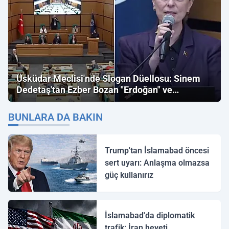
Üsküdar Meclisi'nde Slogan Düellosu: Sinem
Dedetaş'tan Ezber Bozan "Erdoğan" ve
"İmamoğlu" Çıkışı!
BUNLARA DA BAKIN
Trump'tan İslamabad öncesi
sert uyarı: Anlaşma olmazsa
güç kullanırız
İslamabad'da diplomatik
trafik: İran heyeti