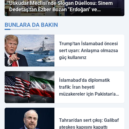
Üsküdar Meclisi'nde Slogan Düellosu: Sinem
Dedetaş'tan Ezber Bozan "Erdoğan" ve
"İmamoğlu" Çıkışı!
BUNLARA DA BAKIN
Trump'tan İslamabad öncesi
sert uyarı: Anlaşma olmazsa
güç kullanırız
İslamabad'da diplomatik
trafik: İran heyeti
müzakereler için Pakistan'a
ulaştı
Tahran’dan sert çıkış: Galibaf
ateşkes kapısını kapattı