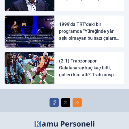
1999'da TRT'deki bir
programda "Yüreğinde yâr
aşkı olmayan bu sazı çalarsa
tingirdatır" sözünü söyleyen
halk ozanı hangisidir?
(2-1) Trabzonspor
Galatasaray kaç kaç bitti,
golleri kim attı? Trabzonspor
Galatasaray maç özeti ve
golleri!