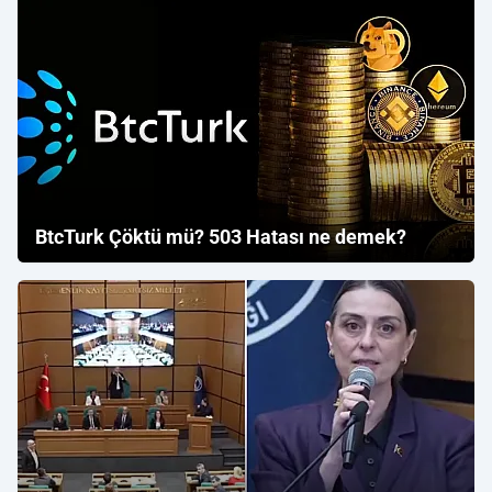
BtcTurk Çöktü mü? 503 Hatası ne demek?