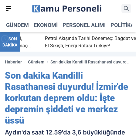
GÜNDEM
EKONOMI
PERSONEL ALIMI
POLITIKA
 bitti,
Petrol Akışında Tarihi Dönemeç: Bağdat ve Erb
SON
DAKİKA
asaray maç
El Sıkıştı, Enerji Rotası Türkiye!
Haberler
Gündem
Son dakika Kandilli Rasathanesi duyurdu!
İzmir'de korkutan deprem oldu: İşte
Son dakika Kandilli
depremin şiddeti ve merkez üssü
Rasathanesi duyurdu! İzmir'de
korkutan deprem oldu: İşte
depremin şiddeti ve merkez
üssü
Aydın'da saat 12.59'da 3,6 büyüklüğünde