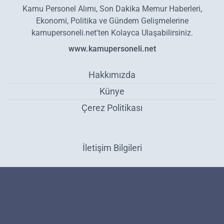
Kamu Personel Alımı, Son Dakika Memur Haberleri,
Ekonomi, Politika ve Gündem Gelişmelerine
kamupersoneli.net'ten Kolayca Ulaşabilirsiniz.
www.kamupersoneli.net
Hakkımızda
Künye
Çerez Politikası
İletişim Bilgileri
Son dakika Kandilli Rasathanesi duyurdu! İzmir'de korkutan deprem
oldu: İşte depremin şiddeti ve merkez üssü - Gündem
Haber Yazılımı:
Medya İnternet
-
Kulga Haber Yazılımı
v26.7.3