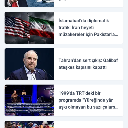
İslamabad'da diplomatik
trafik: İran heyeti
müzakereler için Pakistan'a
ulaştı
Tahran’dan sert çıkış: Galibaf
ateşkes kapısını kapattı
1999'da TRT'deki bir
programda "Yüreğinde yâr
aşkı olmayan bu sazı çalarsa
tingirdatır" sözünü söyleyen
halk ozanı hangisidir?