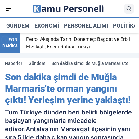
GÜNDEM
EKONOMI
PERSONEL ALIMI
POLITIKA
,
Petrol Akışında Tarihi Dönemeç: Bağdat ve Erbil
SON
DAKİKA
 maç
El Sıkıştı, Enerji Rotası Türkiye!
Haberler
Gündem
Son dakika şimdi de Muğla Marmaris'te
orman yangını çıktı! Yerleşim yerine
Son dakika şimdi de Muğla
yaklaştı!
Marmaris'te orman yangını
çıktı! Yerleşim yerine yaklaştı!
Tüm Türkiye dünden beri belirli bölgelerde
başlayan yangınlarla mücadele
ediyor.Antalya'nın Manavgat ilçesinin yanı
sıra 5 ilde daha çıkan yangın sonrasında