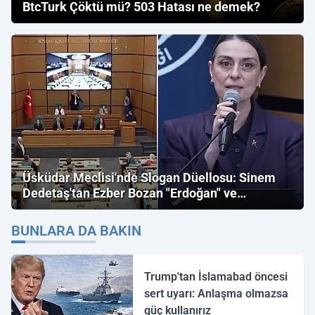
BtcTurk Çöktü mü? 503 Hatası ne demek?
Üsküdar Meclisi'nde Slogan Düellosu: Sinem
Dedetaş'tan Ezber Bozan "Erdoğan" ve
"İmamoğlu" Çıkışı!
BUNLARA DA BAKIN
Trump'tan İslamabad öncesi
sert uyarı: Anlaşma olmazsa
güç kullanırız