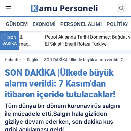
GÜNDEM
EKONOMI
PERSONEL ALIMI
POLITIKA
ç bitti,
Petrol Akışında Tarihi Dönemeç: Bağdat ve Erb
SON
DAKİKA
asaray maç
El Sıkıştı, Enerji Rotası Türkiye!
Haberler
Sağlık
SON DAKİKA |Ülkede büyük alarm verildi: 7
Kasım'dan itibaren içeride tutulacaklar!
SON DAKİKA |Ülkede büyük
alarm verildi: 7 Kasım'dan
itibaren içeride tutulacaklar!
Tüm dünya bir dönem koronavirüs salgını
ile mücadele etti.Salgın hala gizliden
gizliye devam ederken, son dakika kuş
gribi açıklaması geldi.