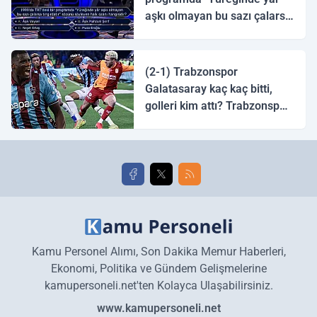
aşkı olmayan bu sazı çalarsa
tingirdatır" sözünü söyleyen
halk ozanı hangisidir?
(2-1) Trabzonspor
Galatasaray kaç kaç bitti,
golleri kim attı? Trabzonspor
Galatasaray maç özeti ve
golleri!
Kamu Personel Alımı, Son Dakika Memur Haberleri,
Ekonomi, Politika ve Gündem Gelişmelerine
kamupersoneli.net'ten Kolayca Ulaşabilirsiniz.
www.kamupersoneli.net