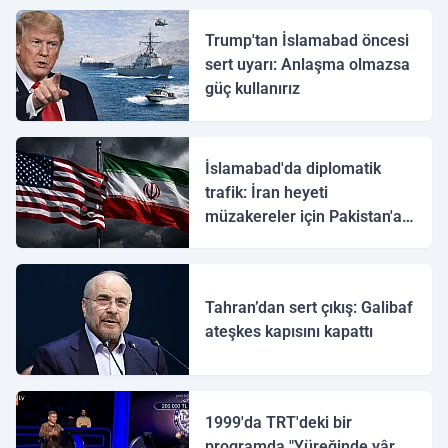
Trump'tan İslamabad öncesi
sert uyarı: Anlaşma olmazsa
güç kullanırız
İslamabad'da diplomatik
trafik: İran heyeti
müzakereler için Pakistan'a
ulaştı
Tahran’dan sert çıkış: Galibaf
ateşkes kapısını kapattı
1999'da TRT'deki bir
programda "Yüreğinde yâr