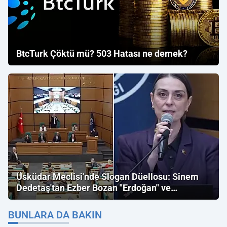
BtcTurk Çöktü mü? 503 Hatası ne demek?
Üsküdar Meclisi'nde Slogan Düellosu: Sinem
Dedetaş'tan Ezber Bozan "Erdoğan" ve
"İmamoğlu" Çıkışı!
BUNLARA DA BAKIN