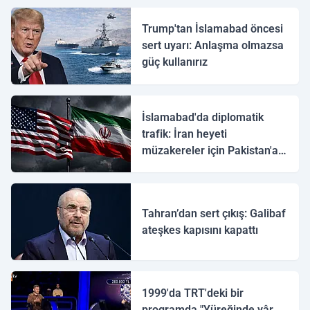
Trump'tan İslamabad öncesi
sert uyarı: Anlaşma olmazsa
güç kullanırız
İslamabad'da diplomatik
trafik: İran heyeti
müzakereler için Pakistan'a
ulaştı
Tahran’dan sert çıkış: Galibaf
ateşkes kapısını kapattı
1999'da TRT'deki bir
programda "Yüreğinde yâr