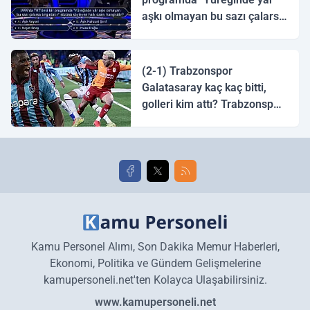
aşkı olmayan bu sazı çalarsa
tingirdatır" sözünü söyleyen
halk ozanı hangisidir?
(2-1) Trabzonspor
Galatasaray kaç kaç bitti,
golleri kim attı? Trabzonspor
Galatasaray maç özeti ve
golleri!
Kamu Personel Alımı, Son Dakika Memur Haberleri,
Ekonomi, Politika ve Gündem Gelişmelerine
kamupersoneli.net'ten Kolayca Ulaşabilirsiniz.
www.kamupersoneli.net