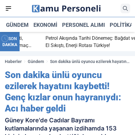
GÜNDEM
EKONOMI
PERSONEL ALIMI
POLITIKA
ç bitti,
Petrol Akışında Tarihi Dönemeç: Bağdat ve Erb
SON
DAKİKA
asaray maç
El Sıkıştı, Enerji Rotası Türkiye!
Haberler
Gündem
Son dakika ünlü oyuncu ezilerek hayatını
kaybetti! Genç kızlar onun hayranıydı: Acı
Son dakika ünlü oyuncu
haber geldi
ezilerek hayatını kaybetti!
Genç kızlar onun hayranıydı:
Acı haber geldi
Güney Kore'de Cadılar Bayramı
kutlamalarında yaşanan izdihamda 153