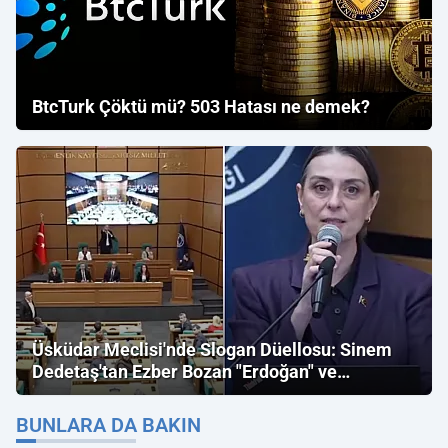
BtcTurk Çöktü mü? 503 Hatası ne demek?
Üsküdar Meclisi'nde Slogan Düellosu: Sinem
Dedetaş'tan Ezber Bozan "Erdoğan" ve
"İmamoğlu" Çıkışı!
BUNLARA DA BAKIN