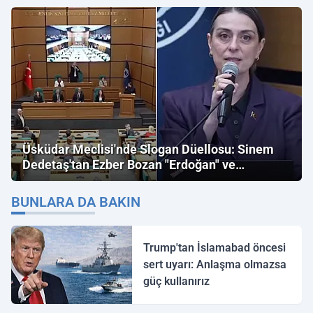
Üsküdar Meclisi'nde Slogan Düellosu: Sinem
Dedetaş'tan Ezber Bozan "Erdoğan" ve
"İmamoğlu" Çıkışı!
BUNLARA DA BAKIN
Trump'tan İslamabad öncesi
sert uyarı: Anlaşma olmazsa
güç kullanırız