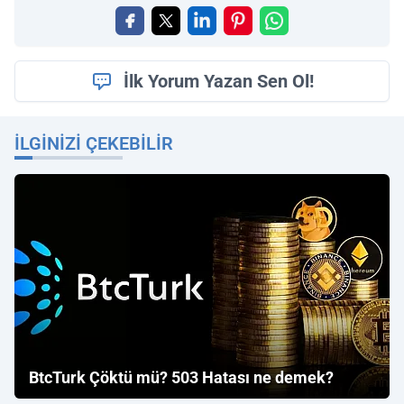
İlk Yorum Yazan Sen Ol!
İLGINIZI ÇEKEBILIR
BtcTurk Çöktü mü? 503 Hatası ne demek?