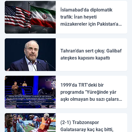
İslamabad'da diplomatik
trafik: İran heyeti
müzakereler için Pakistan'a
ulaştı
Tahran’dan sert çıkış: Galibaf
ateşkes kapısını kapattı
1999'da TRT'deki bir
programda "Yüreğinde yâr
aşkı olmayan bu sazı çalarsa
tingirdatır" sözünü söyleyen
halk ozanı hangisidir?
(2-1) Trabzonspor
Galatasaray kaç kaç bitti,