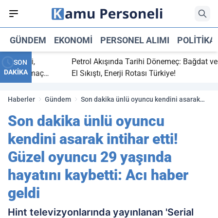
GÜNDEM
EKONOMI
PERSONEL ALIMI
POLITIKA
 bitti,
Petrol Akışında Tarihi Dönemeç: Bağdat ve Erb
SON
DAKİKA
saray maç
El Sıkıştı, Enerji Rotası Türkiye!
Haberler
Gündem
Son dakika ünlü oyuncu kendini asarak
intihar etti! Güzel oyuncu 29 yaşında
Son dakika ünlü oyuncu
hayatını kaybetti: Acı haber geldi
kendini asarak intihar etti!
Güzel oyuncu 29 yaşında
hayatını kaybetti: Acı haber
geldi
Hint televizyonlarında yayınlanan 'Serial