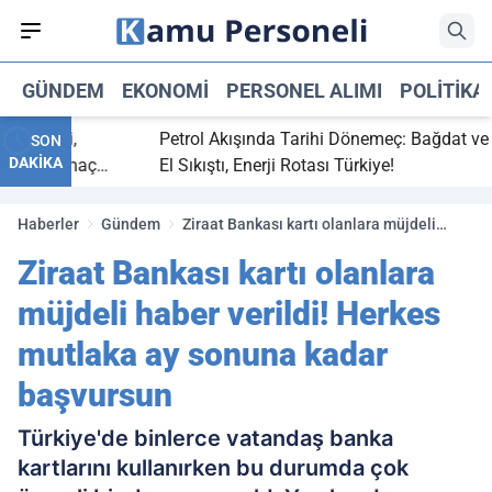
GÜNDEM
EKONOMI
PERSONEL ALIMI
POLITIKA
 bitti,
Petrol Akışında Tarihi Dönemeç: Bağdat ve Erb
SON
DAKİKA
saray maç
El Sıkıştı, Enerji Rotası Türkiye!
Haberler
Gündem
Ziraat Bankası kartı olanlara müjdeli
haber verildi! Herkes mutlaka ay sonuna
Ziraat Bankası kartı olanlara
kadar başvursun
müjdeli haber verildi! Herkes
mutlaka ay sonuna kadar
başvursun
Türkiye'de binlerce vatandaş banka
kartlarını kullanırken bu durumda çok