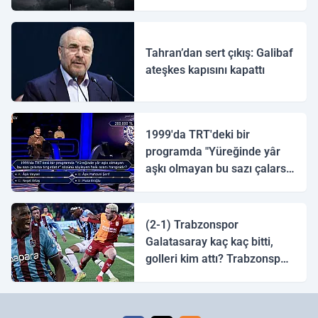
ulaştı
Tahran’dan sert çıkış: Galibaf
ateşkes kapısını kapattı
1999'da TRT'deki bir
programda "Yüreğinde yâr
aşkı olmayan bu sazı çalarsa
tingirdatır" sözünü söyleyen
halk ozanı hangisidir?
(2-1) Trabzonspor
Galatasaray kaç kaç bitti,
golleri kim attı? Trabzonspor
Galatasaray maç özeti ve
golleri!