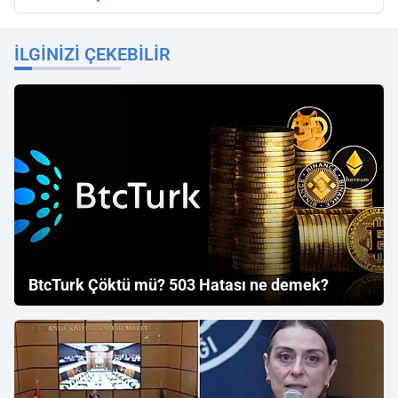
İLGINIZI ÇEKEBILIR
BtcTurk Çöktü mü? 503 Hatası ne demek?