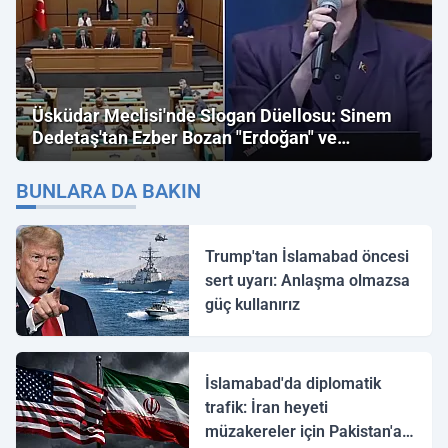
Üsküdar Meclisi'nde Slogan Düellosu: Sinem
Dedetaş'tan Ezber Bozan "Erdoğan" ve
"İmamoğlu" Çıkışı!
BUNLARA DA BAKIN
Trump'tan İslamabad öncesi
sert uyarı: Anlaşma olmazsa
güç kullanırız
İslamabad'da diplomatik
trafik: İran heyeti
müzakereler için Pakistan'a