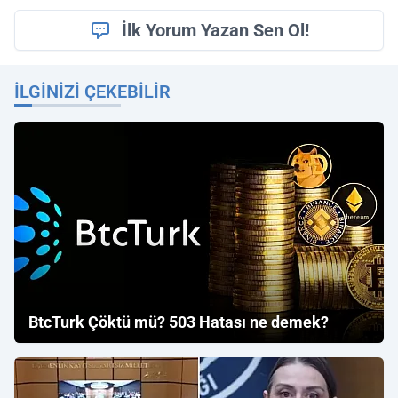
İlk Yorum Yazan Sen Ol!
İLGINIZI ÇEKEBILIR
BtcTurk Çöktü mü? 503 Hatası ne demek?