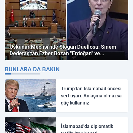
Üsküdar Meclisi'nde Slogan Düellosu: Sinem
Dedetaş'tan Ezber Bozan "Erdoğan" ve
"İmamoğlu" Çıkışı!
BUNLARA DA BAKIN
Trump'tan İslamabad öncesi
sert uyarı: Anlaşma olmazsa
güç kullanırız
İslamabad'da diplomatik