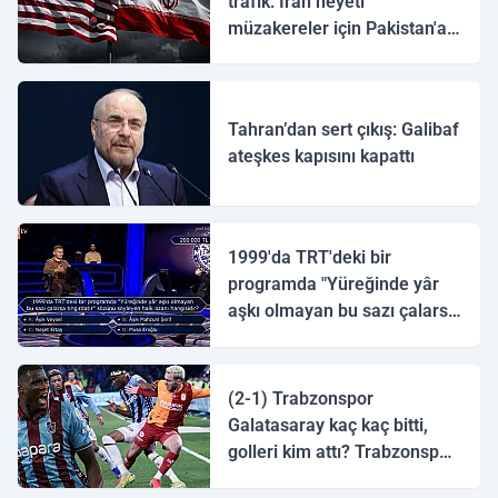
trafik: İran heyeti
müzakereler için Pakistan'a
ulaştı
Tahran’dan sert çıkış: Galibaf
ateşkes kapısını kapattı
1999'da TRT'deki bir
programda "Yüreğinde yâr
aşkı olmayan bu sazı çalarsa
tingirdatır" sözünü söyleyen
halk ozanı hangisidir?
(2-1) Trabzonspor
Galatasaray kaç kaç bitti,
golleri kim attı? Trabzonspor
Galatasaray maç özeti ve