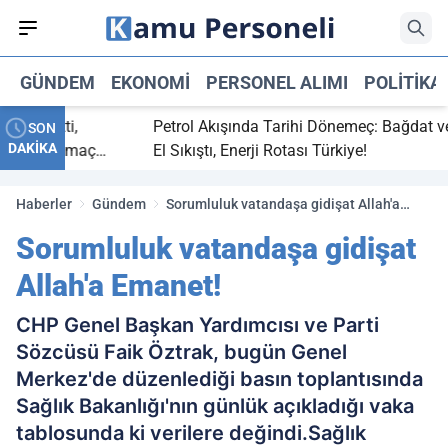
GÜNDEM
EKONOMI
PERSONEL ALIMI
POLITIKA
ç bitti,
Petrol Akışında Tarihi Dönemeç: Bağdat ve Er
SON
DAKİKA
asaray maç
El Sıkıştı, Enerji Rotası Türkiye!
Haberler
Gündem
Sorumluluk vatandaşa gidişat Allah'a
Emanet!
Sorumluluk vatandaşa gidişat
Allah'a Emanet!
CHP Genel Başkan Yardımcısı ve Parti
Sözcüsü Faik Öztrak, bugün Genel
Merkez'de düzenlediği basın toplantısında
Sağlık Bakanlığı'nın günlük açıkladığı vaka
tablosunda ki verilere değindi.Sağlık