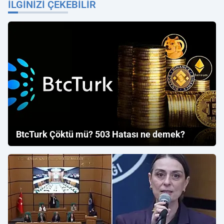
İLGINIZI ÇEKEBILIR
BtcTurk Çöktü mü? 503 Hatası ne demek?