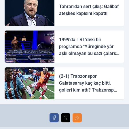
Tahran’dan sert çıkış: Galibaf
ateşkes kapısını kapattı
1999'da TRT'deki bir
programda "Yüreğinde yâr
aşkı olmayan bu sazı çalarsa
tingirdatır" sözünü söyleyen
halk ozanı hangisidir?
(2-1) Trabzonspor
Galatasaray kaç kaç bitti,
golleri kim attı? Trabzonspor
Galatasaray maç özeti ve
golleri!