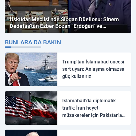
Üsküdar Meclisi'nde Slogan Düellosu: Sinem
Dedetaş'tan Ezber Bozan "Erdoğan" ve
"İmamoğlu" Çıkışı!
BUNLARA DA BAKIN
Trump'tan İslamabad öncesi
sert uyarı: Anlaşma olmazsa
güç kullanırız
İslamabad'da diplomatik
trafik: İran heyeti
müzakereler için Pakistan'a
ulaştı