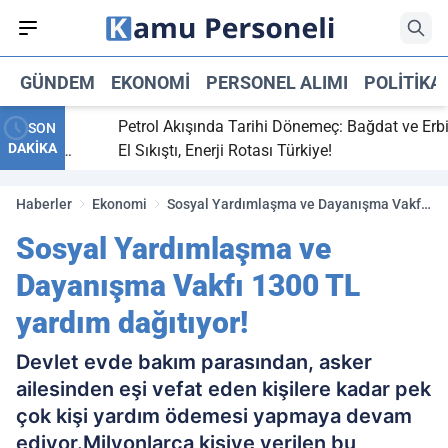
GÜNDEM
EKONOMI
PERSONEL ALIMI
POLITIKA
ti,
Petrol Akışında Tarihi Dönemeç: Bağdat ve Erbil
SON
DAKİKA
y maç
El Sıkıştı, Enerji Rotası Türkiye!
Haberler
Ekonomi
Sosyal Yardımlaşma ve Dayanışma Vakfı
1300 TL yardım dağıtıyor!
Sosyal Yardımlaşma ve
Dayanışma Vakfı 1300 TL
yardım dağıtıyor!
Devlet evde bakım parasından, asker
ailesinden eşi vefat eden kişilere kadar pek
çok kişi yardım ödemesi yapmaya devam
ediyor.Milyonlarca kişiye verilen bu