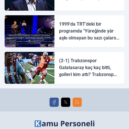
1999'da TRT'deki bir
programda "Yüreğinde yâr
aşkı olmayan bu sazı çalarsa
tingirdatır" sözünü söyleyen
halk ozanı hangisidir?
(2-1) Trabzonspor
Galatasaray kaç kaç bitti,
golleri kim attı? Trabzonspor
Galatasaray maç özeti ve
golleri!