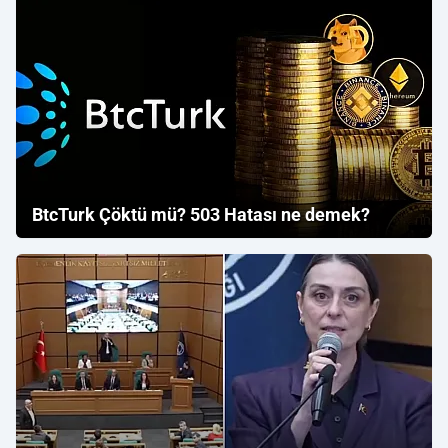
BtcTurk Çöktü mü? 503 Hatası ne demek?