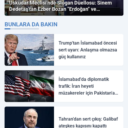
Üsküdar Meclisi'nde Slogan Düellosu: Sinem
Dedetaş'tan Ezber Bozan "Erdoğan" ve
"İmamoğlu" Çıkışı!
BUNLARA DA BAKIN
Trump'tan İslamabad öncesi
sert uyarı: Anlaşma olmazsa
güç kullanırız
İslamabad'da diplomatik
trafik: İran heyeti
müzakereler için Pakistan'a
ulaştı
Tahran’dan sert çıkış: Galibaf
ateşkes kapısını kapattı