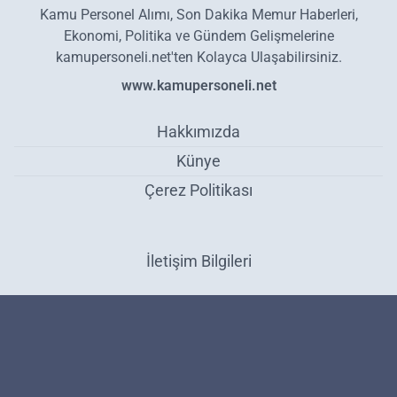
Kamu Personel Alımı, Son Dakika Memur Haberleri,
Ekonomi, Politika ve Gündem Gelişmelerine
kamupersoneli.net'ten Kolayca Ulaşabilirsiniz.
www.kamupersoneli.net
Hakkımızda
Künye
Çerez Politikası
İletişim Bilgileri
Spor Bakanı Osman Aşkın Bak: Türkiye Yönetiminde Yeni Bir Sayfa
Açılıyor - Politika
Haber Yazılımı:
Medya İnternet
-
Kulga Haber Yazılımı
v26.7.3