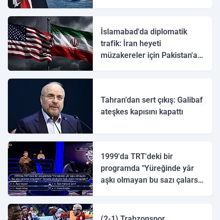
İslamabad'da diplomatik
trafik: İran heyeti
müzakereler için Pakistan'a
ulaştı
Tahran’dan sert çıkış: Galibaf
ateşkes kapısını kapattı
1999'da TRT'deki bir
programda "Yüreğinde yâr
aşkı olmayan bu sazı çalarsa
tingirdatır" sözünü söyleyen
halk ozanı hangisidir?
(2-1) Trabzonspor