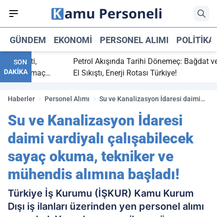
GÜNDEM
EKONOMI
PERSONEL ALIMI
POLITIKA
ç bitti,
Petrol Akışında Tarihi Dönemeç: Bağdat ve Erb
SON
DAKİKA
asaray maç
El Sıkıştı, Enerji Rotası Türkiye!
Haberler
Personel Alımı
Su ve Kanalizasyon İdaresi daimi
vardiyalı çalışabilecek sayaç
Su ve Kanalizasyon İdaresi
okuma, tekniker ve mühendis
alımına başladı!
daimi vardiyalı çalışabilecek
sayaç okuma, tekniker ve
mühendis alımına başladı!
Türkiye İş Kurumu (İŞKUR) Kamu Kurum
Dışı iş ilanları üzerinden yen personel alımı