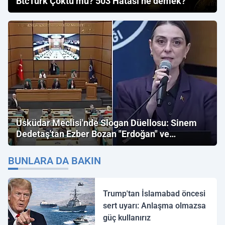
BtcTurk Çöktü mü? 503 Hatası ne demek?
Üsküdar Meclisi'nde Slogan Düellosu: Sinem
Dedetaş'tan Ezber Bozan "Erdoğan" ve
"İmamoğlu" Çıkışı!
BUNLARA DA BAKIN
Trump'tan İslamabad öncesi
sert uyarı: Anlaşma olmazsa
güç kullanırız